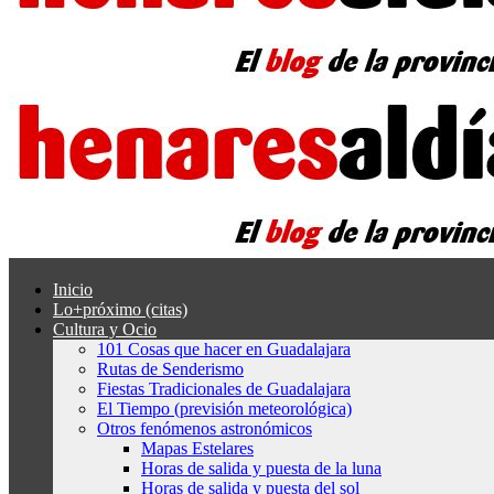
Inicio
Lo+próximo (citas)
Cultura y Ocio
101 Cosas que hacer en Guadalajara
Rutas de Senderismo
Fiestas Tradicionales de Guadalajara
El Tiempo (previsión meteorológica)
Otros fenómenos astronómicos
Mapas Estelares
Horas de salida y puesta de la luna
Horas de salida y puesta del sol