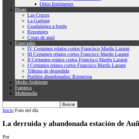
Otros fenómenos
Blogs
Las Cruces
La Garlopa
Guadalajara a fondo
Reportajes
Cosas de aquí
Especiales
IV Certamen relatos cortos Francisco Martín Larami
III Certamen relatos cortos Francisco Martín Larami
II Certamen relatos cortos Francisco Martín Larami
I Certamen relatos cortos Francisco Martín Larami
Tribuna de despedida
Pueblos abandonados: Romerosa
Medio Ambiente
Fototeca
Multimedia
Inicio
Foto del día
La derruida y abandonada estación de Au
Por