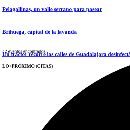
Pelagallinas, un valle serrano para pasear
Brihuega, capital de la lavanda
42 eventos encontrados.
Un tractor recorre las calles de Guadalajara desinfec
LO+PRÓXIMO (CITAS)