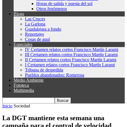
Horas de salida y puesta del sol
Otros fenómenos
Blogs
Las Cruces
La Garlopa
Guadalajara a fondo
Reportajes
Cosas de aquí
Especiales
IV Certamen relatos cortos Francisco Martín Larami
III Certamen relatos cortos Francisco Martín Larami
II Certamen relatos cortos Francisco Martín Larami
I Certamen relatos cortos Francisco Martín Larami
Tribuna de despedida
Pueblos abandonados: Romerosa
Medio Ambiente
Fototeca
Multimedia
Inicio
Sociedad
La DGT mantiene esta semana una
campaña para el control de velocidad