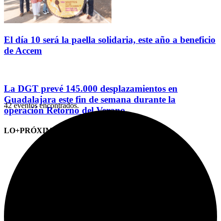
El día 10 será la paella solidaria, este año a beneficio
de Accem
La DGT prevé 145.000 desplazamientos en
Guadalajara este fin de semana durante la
42 eventos encontrados.
operación Retorno del Verano
LO+PRÓXIMO (CITAS)