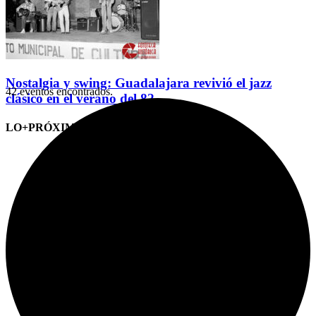
Nostalgia y swing: Guadalajara revivió el jazz
42 eventos encontrados.
clásico en el verano del 82
LO+PRÓXIMO (CITAS)