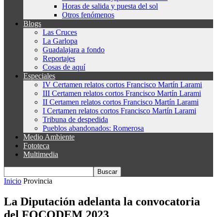
Horas de salida y puesta del sol
Otros fenómenos
Blogs
Las Cruces
La Garlopa
Guadalajara a fondo
Reportajes
Cosas de aquí
Especiales
IV Certamen relatos cortos Francisco Martín Larami
III Certamen relatos cortos Francisco Martín Larami
II Certamen relatos cortos Francisco Martín Larami
I Certamen relatos cortos Francisco Martín Larami
Tribuna de despedida
Pueblos abandonados: Romerosa
Medio Ambiente
Fototeca
Multimedia
Inicio
Provincia
La Diputación adelanta la convocatoria
del FOCODEM 2023