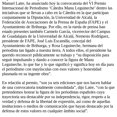
Manuel Latre, ha anunciado hoy la convocatoria del VI Premio
Internacional de Periodismo ‘Cátedra Manu Leguineche’ dentro las
iniciativas que se llevan a cabo en la Cátedra en la que participan
conjuntamente la Diputación, la Universidad de Alcalá, la
Federación de Asociaciones de la Prensa de España (FAPE) y el
Ayuntamiento de Brihuega. Por ello, en la rueda de prensa han
estado presentes también Carmelo García, vicerrector del Campus
de Guadalajara de la Universidad de Alcalá, Nemesio Rodríguez,
presidente de FAPE, José Luis Escamilla, concejal del
Ayuntamiento de Brihuega, y Rosa Leguineche, hermana del
periodista tan ligado a nuestra tierra. A todos ellos, el presidente ha
querido reconocer públicamente su trabajo y “su disposición para
seguir impulsando y dando a conocer la figura de Manu
Leguineche, lo que fue y lo que significó y significa hoy en día para
el periodismo con mayúsculas con esos valores y honestidad
plasmada en su ingente obra”.
En relación al premio, “son ya seis ediciones que nos hacen hablar
de una convocatoria totalmente consolidada”, dijo Latre, “con la que
pretendemos honrar la figura de los periodistas españoles cuya
trayectoria sea destacable por su independencia, rigor, respeto a la
verdad y defensa de la libertad de expresión, así como de aquellas
instituciones o medios de comunicación que hayan destacado por la
defensa de estos valores en cualquier ámbito social”.