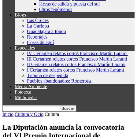
Horas de salida y puesta del sol
Otros fenómenos
Blogs
Las Cruces
La Garlopa
Guadalajara a fondo
Reportajes
Cosas de aquí
Especiales
IV Certamen relatos cortos Francisco Martín Larami
III Certamen relatos cortos Francisco Martín Larami
II Certamen relatos cortos Francisco Martín Larami
I Certamen relatos cortos Francisco Martín Larami
Tribuna de despedida
Pueblos abandonados: Romerosa
Medio Ambiente
Fototeca
Multimedia
Inicio
Cultura y Ocio
Cultura
La Diputación anuncia la convocatoria
del VI Premio Internacional de