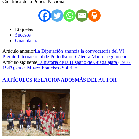
Científica de la Policía Nacional.
Etiquetas
Sucesos
Guadalajara
Artículo anterior
La Diputación anuncia la convocatoria del VI
Premio Internacional de Periodismo ‘Cátedra Manu Leguineche’
Artículo siguiente
La historia de la Hispano de Guadalajara (1916-
1943), en el Museo Francisco Sobrino
ARTÍCULOS RELACIONADOS
MÁS DEL AUTOR