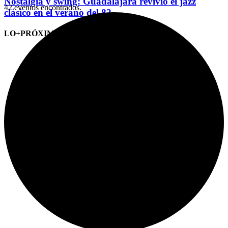
Nostalgia y swing: Guadalajara revivió el jazz
42 eventos encontrados.
clásico en el verano del 82
LO+PRÓXIMO (CITAS)