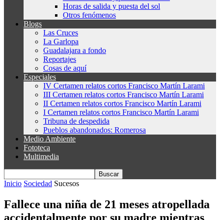
Horas de salida y puesta del sol
Otros fenómenos
Blogs
Las Cruces
La Garlopa
Guadalajara a fondo
Reportajes
Cosas de aquí
Especiales
IV Certamen relatos cortos Francisco Martín Larami
III Certamen relatos cortos Francisco Martín Larami
II Certamen relatos cortos Francisco Martín Larami
I Certamen relatos cortos Francisco Martín Larami
Tribuna de despedida
Pueblos abandonados: Romerosa
Medio Ambiente
Fototeca
Multimedia
Inicio
Sociedad
Sucesos
Fallece una niña de 21 meses atropellada
accidentalmente por su madre mientras