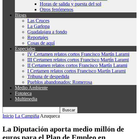
Horas de salida y puesta del sol
Otros fenómenos
Blogs
Las Cruces
La Garlopa
Guadalajara a fondo
Reportajes
Cosas de aquí
Especiales
IV Certamen relatos cortos Francisco Martín Larami
III Certamen relatos cortos Francisco Martín Larami
II Certamen relatos cortos Francisco Martín Larami
I Certamen relatos cortos Francisco Martín Larami
Tribuna de despedida
Pueblos abandonados: Romerosa
Medio Ambiente
Fototeca
Multimedia
Inicio
La Campiña
Azuqueca
La Diputación aporta medio millón de
euros para el Plan de Empleo en