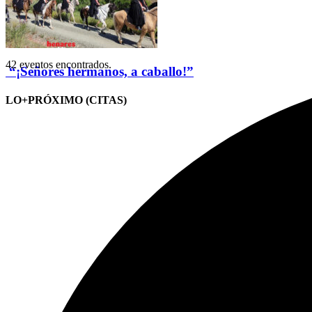
42 eventos encontrados.
“¡Señores hermanos, a caballo!”
LO+PRÓXIMO (CITAS)