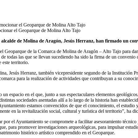
ocionar el Geoparque de Molina Alto Tajo
 el alcalde de Molina de Aragón, Jesús Herranz, han firmado un co
l Geoparque de la Comarca de Molina de Aragón – Alto Tajo para dar a
 de todas las que se llevan sucediendo ha sido la firma de un conveni
este territorio.
lina, Jesús Herranz, también vicepresidente segundo de la Institución Pr
 comarca para la realización de actividades que contribuyan a su conoci
n espacio en el que, junto a sus espectaculares elementos geológicos,
distintas sociedades asentadas allí a lo largo de la historia han establec
yuntamiento estamos convencidos de que el conocimiento, el estudio y la
nte en la revitalización social, cultural y turística del territorio”, ha 
ar por el Ayuntamiento se compromete a facilitar asesoramiento técnico 
parque, para promover investigaciones arqueológicas, para impulsar estu
el patrimonio histórico artístico comprendido en el Geoparque.