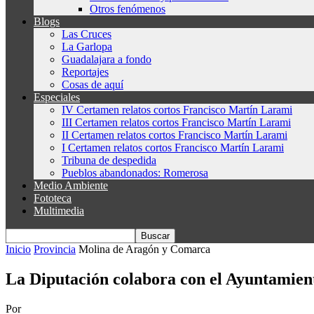
Otros fenómenos
Blogs
Las Cruces
La Garlopa
Guadalajara a fondo
Reportajes
Cosas de aquí
Especiales
IV Certamen relatos cortos Francisco Martín Larami
III Certamen relatos cortos Francisco Martín Larami
II Certamen relatos cortos Francisco Martín Larami
I Certamen relatos cortos Francisco Martín Larami
Tribuna de despedida
Pueblos abandonados: Romerosa
Medio Ambiente
Fototeca
Multimedia
Inicio
Provincia
Molina de Aragón y Comarca
La Diputación colabora con el Ayuntamien
Por