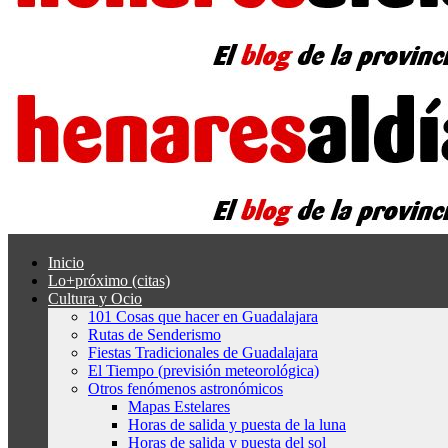
Inicio
Lo+próximo (citas)
Cultura y Ocio
101 Cosas que hacer en Guadalajara
Rutas de Senderismo
Fiestas Tradicionales de Guadalajara
El Tiempo (previsión meteorológica)
Otros fenómenos astronómicos
Mapas Estelares
Horas de salida y puesta de la luna
Horas de salida y puesta del sol