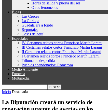
Horas de salida y puesta del sol
Otros fenómenos
Blogs
Las Cruces
La Garlopa
Guadalajara a fondo
Reportajes
Cosas de aquí
Especiales
IV Certamen relatos cortos Francisco Martín Larami
III Certamen relatos cortos Francisco Martín Larami
II Certamen relatos cortos Francisco Martín Larami
I Certamen relatos cortos Francisco Martín Larami
Tribuna de despedida
Pueblos abandonados: Romerosa
Medio Ambiente
Fototeca
Multimedia
Inicio
Destacada
La Diputación creará un servicio de
reparación urgente de averías en los