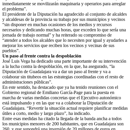
inmediatamente se movilizarán maquinaria y operarios para arreglar
el problema”.
El presidente de la Diputación ha agradecido al conjunto de alcaldes
y alcaldesas de la provincia su trabajo por sus municipios y vecinos
“sin disponer en muchas ocasiones de los medios y recursos
necesarios y dedicando muchas horas, que exceden lo que sería una
jornada de trabajo normal” y ha reiterado su compromiso de
“atender a todos los alcaldes que lo necesiten por igual y ayudarles a
mejorar los servicios que reciben los vecinos y vecinas de sus
pueblos”.
Un paso al frente contra la despoblación
José Luis Vega ha dedicado una parte importante de su intervención
a la lucha contra la despoblación, en la que, ha asegurado, “la
Diputación de Guadalajara va a dar un paso al frente y va a
colaborar sin titubeos en las estrategias coordinadas con el resto de
administraciones públicas”.
En este sentido, ha destacado que ya ha tenido reuniones con el
Gobierno regional de Emiliano García-Page para la puesta en
marcha de varias medidas concretas que el Ejecutivo autonómico
está impulsando y en las que va a colaborar la Diputación de
Guadalajara. “Revertir la situación actual requiere planificar medidas
útiles a corto, medio y largo plazo”, ha indicado.
Entre esas medidas ha citado la llegada de la banda ancha a todos
los municipios menores de 200 habitantes, que en Guadalajara son
260, y que supondrá una inversión de 20 millones de euros en