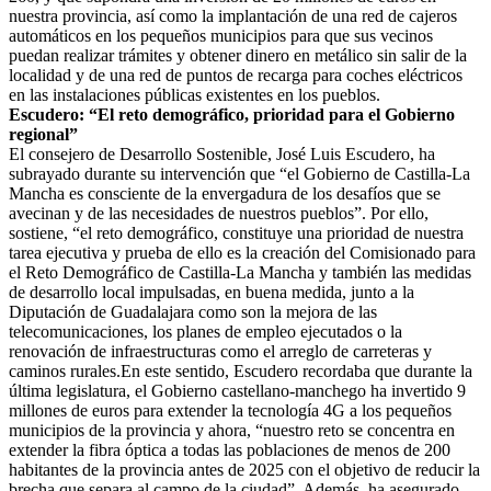
nuestra provincia, así como la implantación de una red de cajeros
automáticos en los pequeños municipios para que sus vecinos
puedan realizar trámites y obtener dinero en metálico sin salir de la
localidad y de una red de puntos de recarga para coches eléctricos
en las instalaciones públicas existentes en los pueblos.
Escudero: “El reto demográfico, prioridad para el Gobierno
regional”
El consejero de Desarrollo Sostenible, José Luis Escudero, ha
subrayado durante su intervención que “el Gobierno de Castilla-La
Mancha es consciente de la envergadura de los desafíos que se
avecinan y de las necesidades de nuestros pueblos”. Por ello,
sostiene, “el reto demográfico, constituye una prioridad de nuestra
tarea ejecutiva y prueba de ello es la creación del Comisionado para
el Reto Demográfico de Castilla-La Mancha y también las medidas
de desarrollo local impulsadas, en buena medida, junto a la
Diputación de Guadalajara como son la mejora de las
telecomunicaciones, los planes de empleo ejecutados o la
renovación de infraestructuras como el arreglo de carreteras y
caminos rurales.En este sentido, Escudero recordaba que durante la
última legislatura, el Gobierno castellano-manchego ha invertido 9
millones de euros para extender la tecnología 4G a los pequeños
municipios de la provincia y ahora, “nuestro reto se concentra en
extender la fibra óptica a todas las poblaciones de menos de 200
habitantes de la provincia antes de 2025 con el objetivo de reducir la
brecha que separa al campo de la ciudad”. Además, ha asegurado