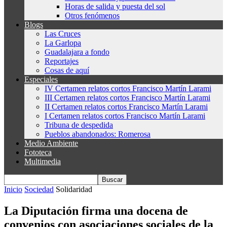
Horas de salida y puesta del sol
Otros fenómenos
Blogs
Las Cruces
La Garlopa
Guadalajara a fondo
Reportajes
Cosas de aquí
Especiales
IV Certamen relatos cortos Francisco Martín Larami
III Certamen relatos cortos Francisco Martín Larami
II Certamen relatos cortos Francisco Martín Larami
I Certamen relatos cortos Francisco Martín Larami
Tribuna de despedida
Pueblos abandonados: Romerosa
Medio Ambiente
Fototeca
Multimedia
Inicio
Sociedad
Solidaridad
La Diputación firma una docena de
convenios con asociaciones sociales de la