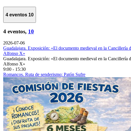
4 eventos
10
4 eventos,
10
2026-07-06
Guadalajara. Exposición: «El documento medieval en la Cancillería 
Alfonso X»
Guadalajara. Exposición: «El documento medieval en la Cancillería 
Alfonso X»
9:00
-
15:30
Romancos. Ruta de senderismo: Patón Sufre