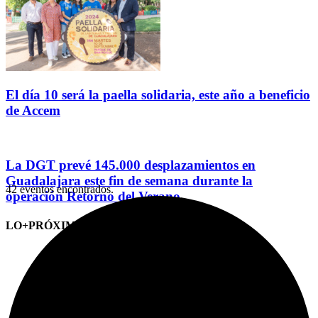
El día 10 será la paella solidaria, este año a beneficio
de Accem
La DGT prevé 145.000 desplazamientos en
Guadalajara este fin de semana durante la
42 eventos encontrados.
operación Retorno del Verano
LO+PRÓXIMO (CITAS)