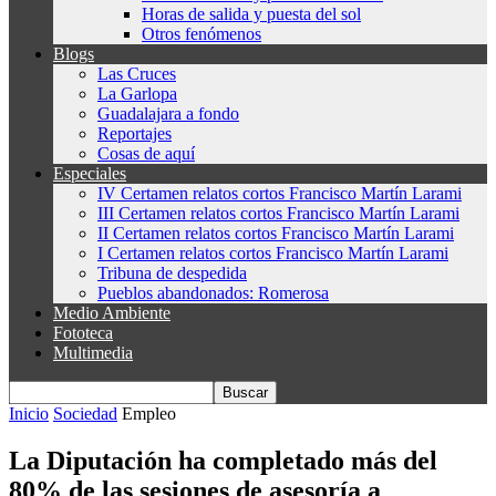
Horas de salida y puesta del sol
Otros fenómenos
Blogs
Las Cruces
La Garlopa
Guadalajara a fondo
Reportajes
Cosas de aquí
Especiales
IV Certamen relatos cortos Francisco Martín Larami
III Certamen relatos cortos Francisco Martín Larami
II Certamen relatos cortos Francisco Martín Larami
I Certamen relatos cortos Francisco Martín Larami
Tribuna de despedida
Pueblos abandonados: Romerosa
Medio Ambiente
Fototeca
Multimedia
Inicio
Sociedad
Empleo
La Diputación ha completado más del
80% de las sesiones de asesoría a