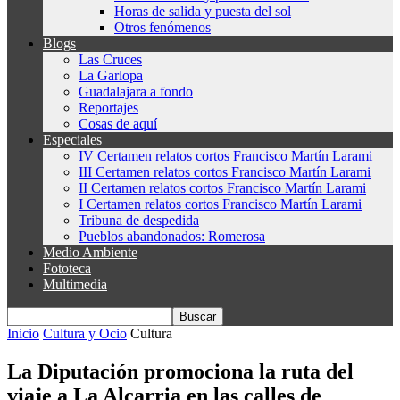
Horas de salida y puesta del sol
Otros fenómenos
Blogs
Las Cruces
La Garlopa
Guadalajara a fondo
Reportajes
Cosas de aquí
Especiales
IV Certamen relatos cortos Francisco Martín Larami
III Certamen relatos cortos Francisco Martín Larami
II Certamen relatos cortos Francisco Martín Larami
I Certamen relatos cortos Francisco Martín Larami
Tribuna de despedida
Pueblos abandonados: Romerosa
Medio Ambiente
Fototeca
Multimedia
Inicio
Cultura y Ocio
Cultura
La Diputación promociona la ruta del
viaje a La Alcarria en las calles de