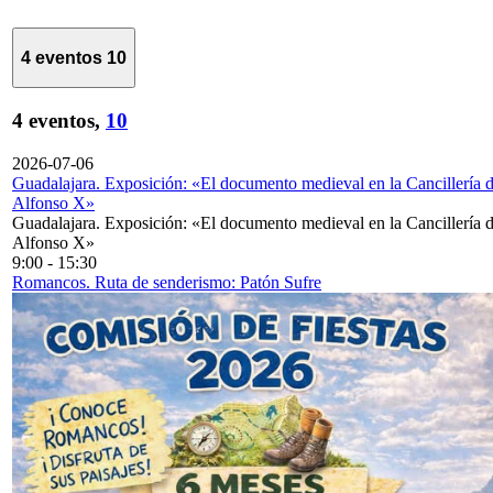
4 eventos
10
4 eventos,
10
2026-07-06
Guadalajara. Exposición: «El documento medieval en la Cancillería 
Alfonso X»
Guadalajara. Exposición: «El documento medieval en la Cancillería 
Alfonso X»
9:00
-
15:30
Romancos. Ruta de senderismo: Patón Sufre