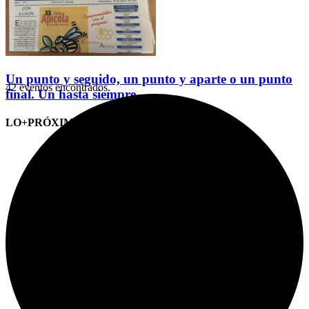
Un punto y seguido, un punto y aparte o un punto
42 eventos encontrados.
final. Un hasta siempre
LO+PRÓXIMO (CITAS)