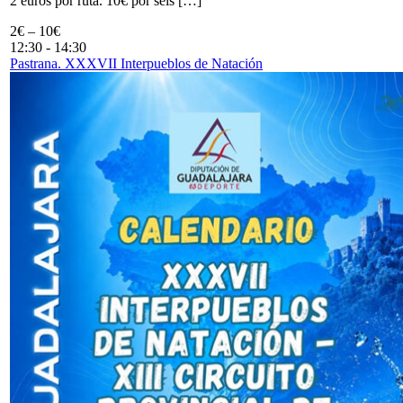
2 euros por ruta. 10€ por seis […]
2€ – 10€
12:30
-
14:30
Pastrana. XXXVII Interpueblos de Natación