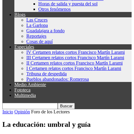
Horas de salida y puesta del sol
Otros fenómenos
Blogs
Las Cruces
La Garlopa
Guadalajara a fondo
Reportajes
Cosas de aquí
Especiales
IV Certamen relatos cortos Francisco Martín Larami
III Certamen relatos cortos Francisco Martín Larami
II Certamen relatos cortos Francisco Martín Larami
I Certamen relatos cortos Francisco Martín Larami
Tribuna de despedida
Pueblos abandonados: Romerosa
Medio Ambiente
Fototeca
Multimedia
Inicio
Opinión
Foro de los Lectores
La educación: umbral y guía