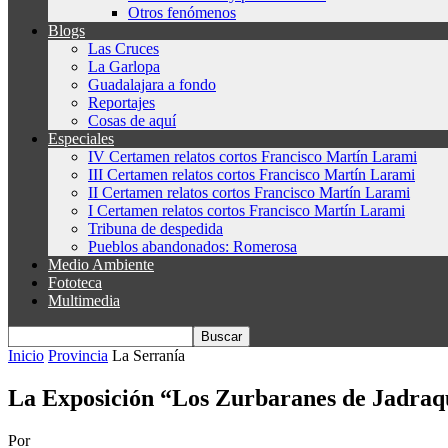
Otros fenómenos
Blogs
Las Cruces
La Garlopa
Guadalajara a fondo
Reportajes
Cosas de aquí
Especiales
IV Certamen relatos cortos Francisco Martín Larami
III Certamen relatos cortos Francisco Martín Larami
II Certamen relatos cortos Francisco Martín Larami
I Certamen relatos cortos Francisco Martín Larami
Tribuna de despedida
Pueblos abandonados: Romerosa
Medio Ambiente
Fototeca
Multimedia
Inicio
Provincia
La Serranía
La Exposición “Los Zurbaranes de Jadraque”
Por