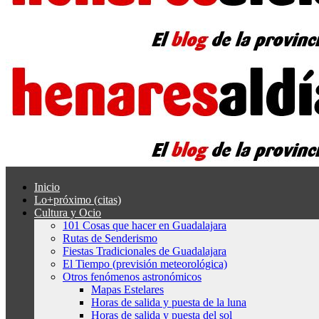
Inicio
Lo+próximo (citas)
Cultura y Ocio
101 Cosas que hacer en Guadalajara
Rutas de Senderismo
Fiestas Tradicionales de Guadalajara
El Tiempo (previsión meteorológica)
Otros fenómenos astronómicos
Mapas Estelares
Horas de salida y puesta de la luna
Horas de salida y puesta del sol