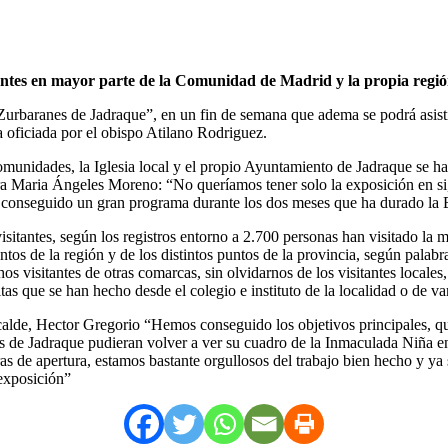
ientes en mayor parte de la Comunidad de Madrid y la propia regi
rbaranes de Jadraque”, en un fin de semana que adema se podrá asistir
 oficiada por el obispo Atilano Rodriguez.
unidades, la Iglesia local y el propio Ayuntamiento de Jadraque se han
ura Maria Ángeles Moreno: “No queríamos tener solo la exposición en si
s conseguido un gran programa durante los dos meses que ha durado la
 visitantes, según los registros entorno a 2.700 personas han visitado l
untos de la región y de los distintos puntos de la provincia, según palabr
s visitantes de otras comarcas, sin olvidarnos de los visitantes locale
s que se han hecho desde el colegio e instituto de la localidad o de vari
alde, Hector Gregorio “Hemos conseguido los objetivos principales, que 
nas de Jadraque pudieran volver a ver su cuadro de la Inmaculada Niña
as de apertura, estamos bastante orgullosos del trabajo bien hecho y ya
exposición”