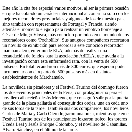
Este año la cita fue especial varios motivos, al ser la primera ocasión
en que ha cobrado un carácter internacional al contar no solo con los
mejores recortadores provinciales y algunos de los de nuestro país,
sino también con representantes de Portugal y Francia, siendo
además el momento elegido para realizar un emotivo homenaje a
César de Mingo Viosca, más conocido por todos en el mundo de los
recortadores como ‘Pocholillo’. Sus antiguos compañeros recortaron
un novillo de exhibición para recordar a este conocido recortador
marchamalero, enfermo de ELA, además de realizar una
recaudación de fondos para la asociación AdELA, que ayuda a la
investigación contra esta enfermedad rara, con la venta de 500
pulseras. En total recaudaron más de 800 euros, que esperan poder
incrementar con el reparto de 500 pulseras más en distintos
establecimientos de Marchamalo.
La novillada sin picadores y el Festival Taurino del domingo fueron
los dos eventos principales de la Feria, con protagonismo para el
novillero albaceteño Jesús Moreno, que consiguió salir por la puerta
grande de la plaza gallarda al conseguir dos orejas, una en cada uno
de sus toros de la tarde. También sus dos compañeros, los novilleros
Carlos de María y Carla Otero lograron una oreja, mientras que en el
Festival Taurino tres de los participantes lograron trofeo, los toreros
Uceda Leal y Jesús Enrique Colombo, y el novillero de Cabanillas,
Álvaro Sánchez, en el último de la tarde.