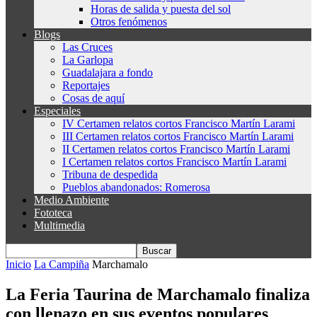
Horas de salida y puesta del sol
Otros fenómenos
Blogs
Las Cruces
La Garlopa
Guadalajara a fondo
Reportajes
Cosas de aquí
Especiales
IV Certamen relatos cortos Francisco Martín Larami
III Certamen relatos cortos Francisco Martín Larami
II Certamen relatos cortos Francisco Martín Larami
I Certamen relatos cortos Francisco Martín Larami
Tribuna de despedida
Pueblos abandonados: Romerosa
Medio Ambiente
Fototeca
Multimedia
Inicio
La Campiña
Marchamalo
La Feria Taurina de Marchamalo finaliza
con llenazo en sus eventos populares