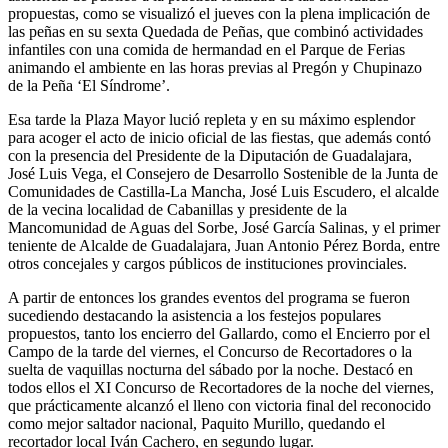
propuestas, como se visualizó el jueves con la plena implicación de
las peñas en su sexta Quedada de Peñas, que combinó actividades
infantiles con una comida de hermandad en el Parque de Ferias
animando el ambiente en las horas previas al Pregón y Chupinazo
de la Peña ‘El Síndrome’.
Esa tarde la Plaza Mayor lució repleta y en su máximo esplendor
para acoger el acto de inicio oficial de las fiestas, que además contó
con la presencia del Presidente de la Diputación de Guadalajara,
José Luis Vega, el Consejero de Desarrollo Sostenible de la Junta de
Comunidades de Castilla-La Mancha, José Luis Escudero, el alcalde
de la vecina localidad de Cabanillas y presidente de la
Mancomunidad de Aguas del Sorbe, José García Salinas, y el primer
teniente de Alcalde de Guadalajara, Juan Antonio Pérez Borda, entre
otros concejales y cargos públicos de instituciones provinciales.
A partir de entonces los grandes eventos del programa se fueron
sucediendo destacando la asistencia a los festejos populares
propuestos, tanto los encierro del Gallardo, como el Encierro por el
Campo de la tarde del viernes, el Concurso de Recortadores o la
suelta de vaquillas nocturna del sábado por la noche. Destacó en
todos ellos el XI Concurso de Recortadores de la noche del viernes,
que prácticamente alcanzó el lleno con victoria final del reconocido
como mejor saltador nacional, Paquito Murillo, quedando el
recortador local Iván Cachero, en segundo lugar.