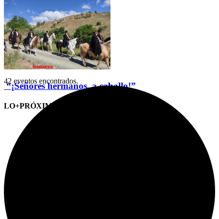
42 eventos encontrados.
“¡Señores hermanos, a caballo!”
LO+PRÓXIMO (CITAS)