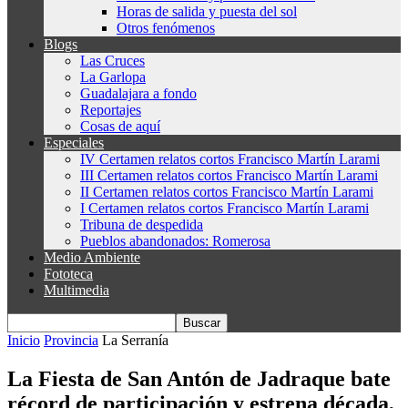
Horas de salida y puesta del sol
Otros fenómenos
Blogs
Las Cruces
La Garlopa
Guadalajara a fondo
Reportajes
Cosas de aquí
Especiales
IV Certamen relatos cortos Francisco Martín Larami
III Certamen relatos cortos Francisco Martín Larami
II Certamen relatos cortos Francisco Martín Larami
I Certamen relatos cortos Francisco Martín Larami
Tribuna de despedida
Pueblos abandonados: Romerosa
Medio Ambiente
Fototeca
Multimedia
Inicio
Provincia
La Serranía
La Fiesta de San Antón de Jadraque bate
récord de participación y estrena década,