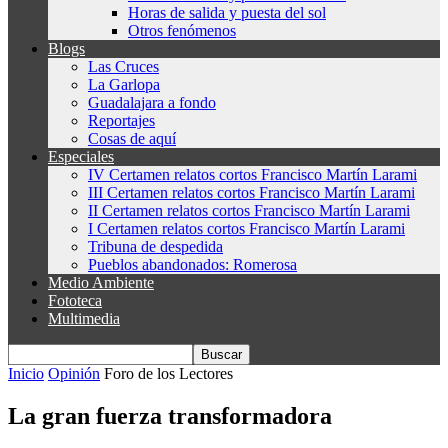
Horas de salida y puesta del sol
Otros fenómenos
Blogs
Las Cruces
La Garlopa
Guadalajara a fondo
Reportajes
Cosas de aquí
Especiales
IV Certamen relatos cortos Francisco Martín Larami
III Certamen relatos cortos Francisco Martín Larami
II Certamen relatos cortos Francisco Martín Larami
I Certamen relatos cortos Francisco Martín Larami
Tribuna de despedida
Pueblos abandonados: Romerosa
Medio Ambiente
Fototeca
Multimedia
Inicio
Opinión
Foro de los Lectores
La gran fuerza transformadora