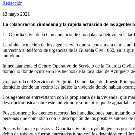
Redacción
-
13 mayo 2021
La colaboración ciudadana y la rápida actuación de los agentes h
La Guardia Civil de la Comandancia de Guadalajara detuvo en la tard
La rápida actuación de los agentes evitó que se consumara el mismo. L
un vecino al teléfono de urgencias de la Guardia Civil, 062, en la qu
individuo.
Inmediatamente el Centro Operativo de Servicio de la Guardia Civil en
domicilio donde ocurrieron los hechos de la localidad de Azuqueca d
Una patrulla del Servicio de Seguridad Ciudadana del Puesto Principa
domicilio donde un vecino les indico la vivienda donde habían ocurri
Los agentes se entrevistaron con la propietaria de la vivienda, que m
descripción física sobre este individuo y sobre otro que le aguardaba en
Posteriormente los agentes recorren las inmediaciones para tratar de l
personas que coincidían con la descripción de los posibles autores de
Por los hechos expuestos la Guardia Civil instruyó diligencias por l
delito de robo que fueron entregadas junto con los detenidos en el Ju