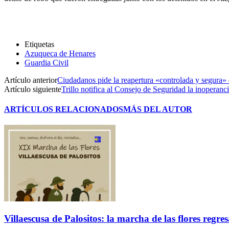
Etiquetas
Azuqueca de Henares
Guardia Civil
Artículo anterior
Ciudadanos pide la reapertura «controlada y segura» 
Artículo siguiente
Trillo notifica al Consejo de Seguridad la inoperanc
ARTÍCULOS RELACIONADOS
MÁS DEL AUTOR
Villaescusa de Palositos: la marcha de las flores regre