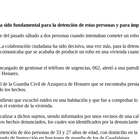
a sido fundamental para la detención de estas personas y para imp
e del pasado sábado a dos personas cuando intentaban cometer un robo
a colaboración ciudadana ha sido decisiva, una vez más, para la detenci
e comunicaba que se acababa de producir un robo en una vivienda cuando
cargado de gestionar el teléfono de urgencias, 062, alertó a una patrul
e Henares.
l de la Guardia Civil de Azuqueca de Henares que se encontraba prestan
do los hechos.
anifiesto que escuchó ruidos en una habitación y que fue a comprobar lo
 el exterior de la vivienda.
ocalizar a dichos sujetos, siendo informados por unos vecinos de una ca
 los hechos denunciados, los cuales son identificados por la denunciant
a detención de dos personas de 33 y 27 años de edad, con domicilio en 
zgado de Instrucción en funciones de guardia de los de Guadalajara.