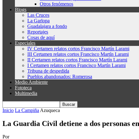
Otros fenómenos
Blogs
Las Cruces
La Garlopa
Guadalajara a fondo
Reportajes
Cosas de aquí
Especiales
IV Certamen relatos cortos Francisco Martín Larami
III Certamen relatos cortos Francisco Martín Larami
II Certamen relatos cortos Francisco Martín Larami
I Certamen relatos cortos Francisco Martín Larami
Tribuna de despedida
Pueblos abandonados: Romerosa
Medio Ambiente
Fototeca
Multimedia
Inicio
La Campiña
Azuqueca
La Guardia Civil detiene a dos personas e
Por