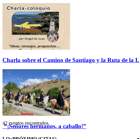
Charla sobre el Camino de Santiago y la Ruta de la L
42 eventos encontrados.
“¡Señores hermanos, a caballo!”
LO+PRÓXIMO (CITAS)