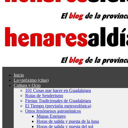
Inicio
Lo+próximo (citas)
Cultura y Ocio
101 Cosas que hacer en Guadalajara
Rutas de Senderismo
Fiestas Tradicionales de Guadalajara
El Tiempo (previsión meteorológica)
Otros fenómenos astronómicos
Mapas Estelares
Horas de salida y puesta de la luna
Horas de salida y puesta del sol