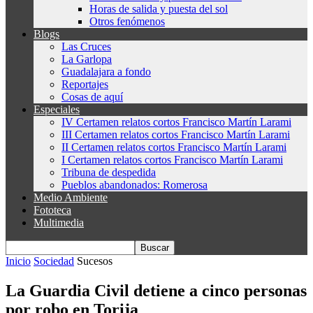
Horas de salida y puesta del sol
Otros fenómenos
Blogs
Las Cruces
La Garlopa
Guadalajara a fondo
Reportajes
Cosas de aquí
Especiales
IV Certamen relatos cortos Francisco Martín Larami
III Certamen relatos cortos Francisco Martín Larami
II Certamen relatos cortos Francisco Martín Larami
I Certamen relatos cortos Francisco Martín Larami
Tribuna de despedida
Pueblos abandonados: Romerosa
Medio Ambiente
Fototeca
Multimedia
Inicio
Sociedad
Sucesos
La Guardia Civil detiene a cinco personas
por robo en Torija