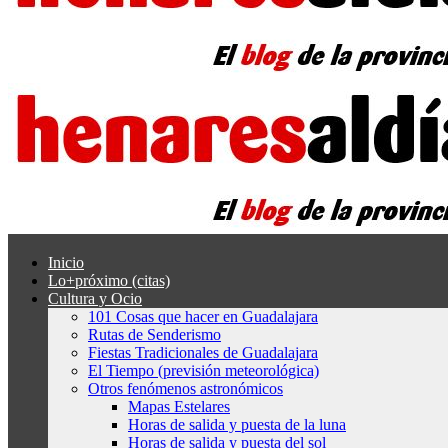
Inicio
Lo+próximo (citas)
Cultura y Ocio
101 Cosas que hacer en Guadalajara
Rutas de Senderismo
Fiestas Tradicionales de Guadalajara
El Tiempo (previsión meteorológica)
Otros fenómenos astronómicos
Mapas Estelares
Horas de salida y puesta de la luna
Horas de salida y puesta del sol