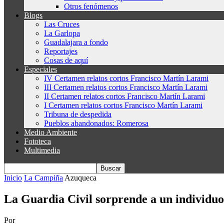
Otros fenómenos
Blogs
Las Cruces
La Garlopa
Guadalajara a fondo
Reportajes
Cosas de aquí
Especiales
IV Certamen relatos cortos Francisco Martín Larami
III Certamen relatos cortos Francisco Martín Larami
II Certamen relatos cortos Francisco Martín Larami
I Certamen relatos cortos Francisco Martín Larami
Tribuna de despedida
Pueblos abandonados: Romerosa
Medio Ambiente
Fototeca
Multimedia
Inicio
La Campiña
Azuqueca
La Guardia Civil sorprende a un individu
Por