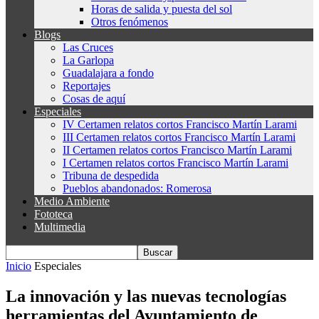
Horas de salida y puesta del sol
Otros fenómenos
Blogs
Las Cruces
La Garlopa
Guadalajara a fondo
Reportajes
Cosas de aquí
Especiales
IV Certamen relatos cortos Francisco Martín Larami
III Certamen relatos cortos Francisco Martín Larami
II Certamen relatos cortos Francisco Martín Larami
I Certamen relatos cortos Francisco Martín Larami
Tribuna de despedida
Pueblos abandonados: Romerosa
Medio Ambiente
Fototeca
Multimedia
Inicio
Especiales
La innovación y las nuevas tecnologías
herramientas del Ayuntamiento de