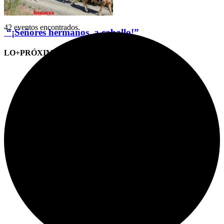
42 eventos encontrados.
“¡Señores hermanos, a caballo!”
LO+PRÓXIMO (CITAS)