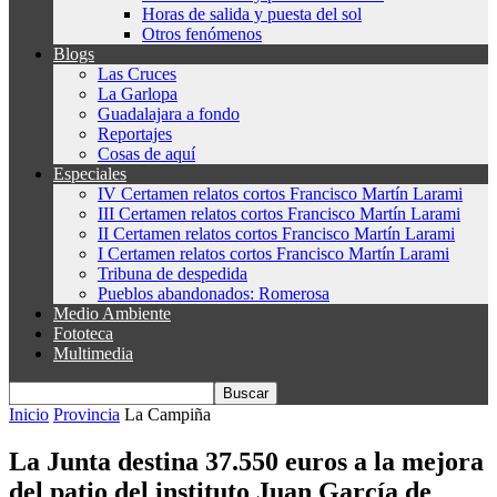
Horas de salida y puesta del sol
Otros fenómenos
Blogs
Las Cruces
La Garlopa
Guadalajara a fondo
Reportajes
Cosas de aquí
Especiales
IV Certamen relatos cortos Francisco Martín Larami
III Certamen relatos cortos Francisco Martín Larami
II Certamen relatos cortos Francisco Martín Larami
I Certamen relatos cortos Francisco Martín Larami
Tribuna de despedida
Pueblos abandonados: Romerosa
Medio Ambiente
Fototeca
Multimedia
Inicio
Provincia
La Campiña
La Junta destina 37.550 euros a la mejora
del patio del instituto Juan García de