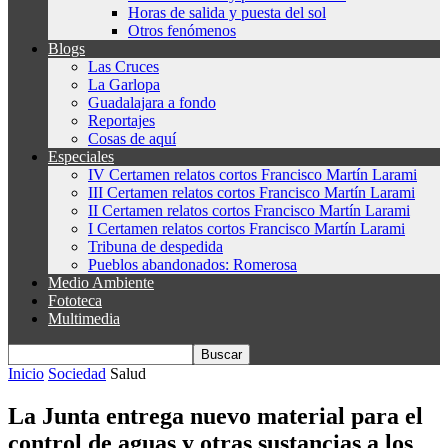
Horas de salida y puesta del sol
Otros fenómenos
Blogs
Las Cruces
La Garlopa
Guadalajara a fondo
Reportajes
Cosas de aquí
Especiales
IV Certamen relatos cortos Francisco Martín Larami
III Certamen relatos cortos Francisco Martín Larami
II Certamen relatos cortos Francisco Martín Larami
I Certamen relatos cortos Francisco Martín Larami
Tribuna de despedida
Pueblos abandonados: Romerosa
Medio Ambiente
Fototeca
Multimedia
Inicio
Sociedad
Salud
La Junta entrega nuevo material para el
control de aguas y otras sustancias a los