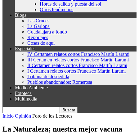
Horas de salida y puesta del sol
Otros fenómenos
Blogs
Las Cruces
La Garlopa
Guadalajara a fondo
Reportajes
Cosas de aquí
Especiales
IV Certamen relatos cortos Francisco Martín Larami
III Certamen relatos cortos Francisco Martín Larami
II Certamen relatos cortos Francisco Martín Larami
I Certamen relatos cortos Francisco Martín Larami
Tribuna de despedida
Pueblos abandonados: Romerosa
Medio Ambiente
Fototeca
Multimedia
Inicio
Opinión
Foro de los Lectores
La Naturaleza; nuestra mejor vacuna