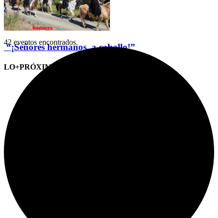
42 eventos encontrados.
“¡Señores hermanos, a caballo!”
LO+PRÓXIMO (CITAS)