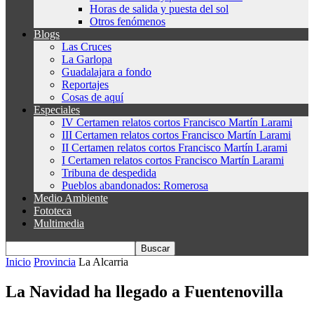
Horas de salida y puesta del sol
Otros fenómenos
Blogs
Las Cruces
La Garlopa
Guadalajara a fondo
Reportajes
Cosas de aquí
Especiales
IV Certamen relatos cortos Francisco Martín Larami
III Certamen relatos cortos Francisco Martín Larami
II Certamen relatos cortos Francisco Martín Larami
I Certamen relatos cortos Francisco Martín Larami
Tribuna de despedida
Pueblos abandonados: Romerosa
Medio Ambiente
Fototeca
Multimedia
Inicio
Provincia
La Alcarria
La Navidad ha llegado a Fuentenovilla