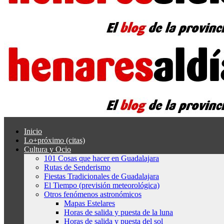
Inicio
Lo+próximo (citas)
Cultura y Ocio
101 Cosas que hacer en Guadalajara
Rutas de Senderismo
Fiestas Tradicionales de Guadalajara
El Tiempo (previsión meteorológica)
Otros fenómenos astronómicos
Mapas Estelares
Horas de salida y puesta de la luna
Horas de salida y puesta del sol