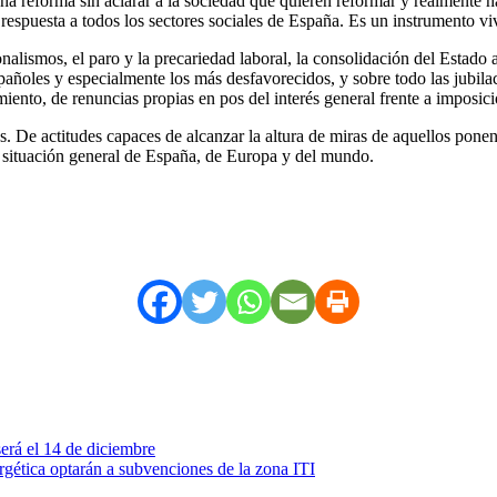
a reforma sin aclarar a la sociedad qué quieren reformar y realmente 
respuesta a todos los sectores sociales de España. Es un instrumento viv
nalismos, el paro y la precariedad laboral, la consolidación del Estado 
españoles y especialmente los más desfavorecidos, y sobre todo las jubilac
miento, de renuncias propias en pos del interés general frente a imposic
s. De actitudes capaces de alcanzar la altura de miras de aquellos pon
a situación general de España, de Europa y del mundo.
erá el 14 de diciembre
ergética optarán a subvenciones de la zona ITI