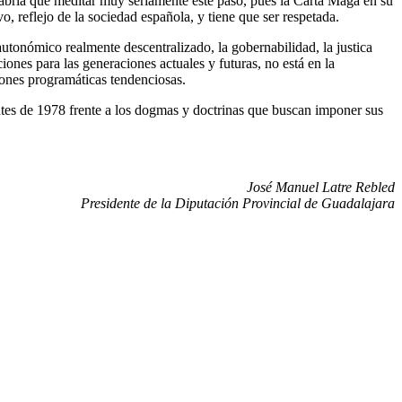
habría que meditar muy seriamente este paso, pues la Carta Maga en su
o, reflejo de la sociedad española, y tiene que ser respetada.
autonómico realmente descentralizado, la gobernabilidad, la justica
iones para las generaciones actuales y futuras, no está en la
iones programáticas tendenciosas.
entes de 1978 frente a los dogmas y doctrinas que buscan imponer sus
José Manuel Latre Rebled
Presidente de la Diputación Provincial de Guadalajara