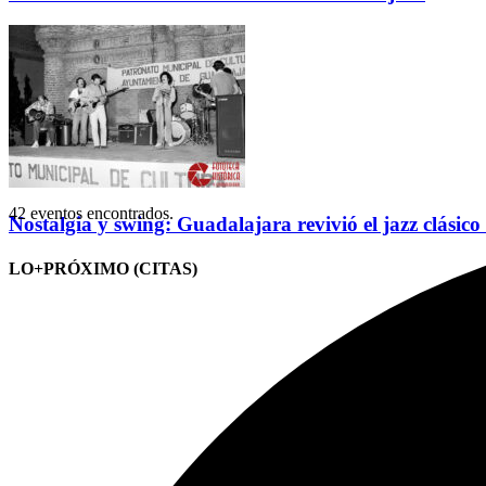
42 eventos encontrados.
Nostalgia y swing: Guadalajara revivió el jazz clásico
LO+PRÓXIMO (CITAS)