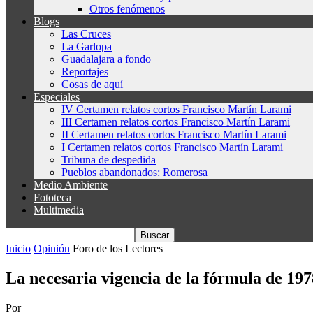
Otros fenómenos
Blogs
Las Cruces
La Garlopa
Guadalajara a fondo
Reportajes
Cosas de aquí
Especiales
IV Certamen relatos cortos Francisco Martín Larami
III Certamen relatos cortos Francisco Martín Larami
II Certamen relatos cortos Francisco Martín Larami
I Certamen relatos cortos Francisco Martín Larami
Tribuna de despedida
Pueblos abandonados: Romerosa
Medio Ambiente
Fototeca
Multimedia
Inicio
Opinión
Foro de los Lectores
La necesaria vigencia de la fórmula de 197
Por