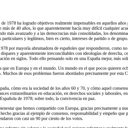
 de 1978 ha logrado objetivos realmente impensables en aquellos años 
 de más de 40 años, lo que aparentemente hacía muy difícil cualquier ac
undo más avanzado y a las democracias más consolidadas, los denomina
particulares y legítimos, bien es cierto, intereses de partido o de grupo
1978 por mayoría abrumadora de españoles que respondieron, como no p
 dispares y aparentemente irreconciliables con ideologías de derecha, cen
ción en siglos. Todo ello pensando solo en una España mejor, más solida
que en Europa y en el mundo. Un mundo en el que pocos quieren echar 
. Muchos de esos problemas fueron abordados precisamente por esta Con
ña, cómo era la sociedad de los años 60 y 70, y cómo aquel consenso d
nces extraordinarios en educación, en derechos sociales y laborales, en 
n Española de 1978; sobre todo, la convivencia en paz.
 bienestar que hemos compartido con Europa, gracias precisamente a nue
hecho gracias al ejemplo de consenso, responsabilidad y empeño que pusi
endaron con casi un 90 por ciento de los votos.