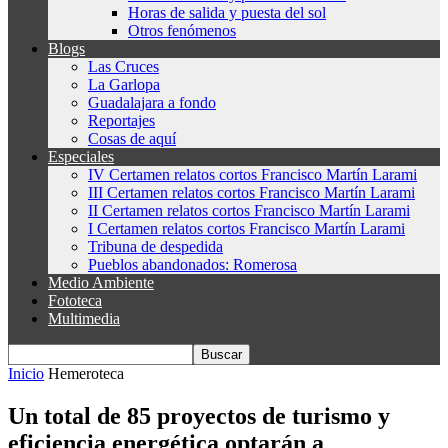
Horas de salida y puesta del sol
Otros fenómenos
Blogs
Las Cruces
La Garlopa
Guadalajara a fondo
Reportajes
Cosas de aquí
Especiales
IV Certamen relatos cortos Francisco Martín Larami
III Certamen relatos cortos Francisco Martín Larami
II Certamen relatos cortos Francisco Martín Larami
I Certamen relatos cortos Francisco Martín Larami
Tribuna de despedida
Pueblos abandonados: Romerosa
Medio Ambiente
Fototeca
Multimedia
Inicio
Hemeroteca
Un total de 85 proyectos de turismo y
eficiencia energética optarán a