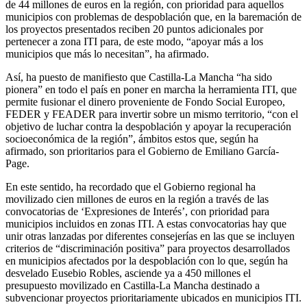
de 44 millones de euros en la región, con prioridad para aquellos
municipios con problemas de despoblación que, en la baremación de
los proyectos presentados reciben 20 puntos adicionales por
pertenecer a zona ITI para, de este modo, “apoyar más a los
municipios que más lo necesitan”, ha afirmado.
Así, ha puesto de manifiesto que Castilla-La Mancha “ha sido
pionera” en todo el país en poner en marcha la herramienta ITI, que
permite fusionar el dinero proveniente de Fondo Social Europeo,
FEDER y FEADER para invertir sobre un mismo territorio, “con el
objetivo de luchar contra la despoblación y apoyar la recuperación
socioeconómica de la región”, ámbitos estos que, según ha
afirmado, son prioritarios para el Gobierno de Emiliano García-
Page.
En este sentido, ha recordado que el Gobierno regional ha
movilizado cien millones de euros en la región a través de las
convocatorias de ‘Expresiones de Interés’, con prioridad para
municipios incluidos en zonas ITI. A estas convocatorias hay que
unir otras lanzadas por diferentes consejerías en las que se incluyen
criterios de “discriminación positiva” para proyectos desarrollados
en municipios afectados por la despoblación con lo que, según ha
desvelado Eusebio Robles, asciende ya a 450 millones el
presupuesto movilizado en Castilla-La Mancha destinado a
subvencionar proyectos prioritariamente ubicados en municipios ITI.