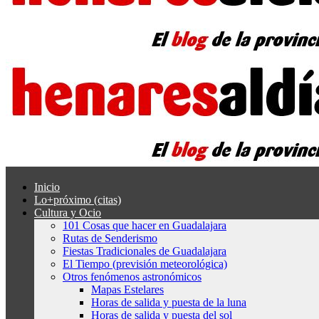
Inicio
Lo+próximo (citas)
Cultura y Ocio
101 Cosas que hacer en Guadalajara
Rutas de Senderismo
Fiestas Tradicionales de Guadalajara
El Tiempo (previsión meteorológica)
Otros fenómenos astronómicos
Mapas Estelares
Horas de salida y puesta de la luna
Horas de salida y puesta del sol