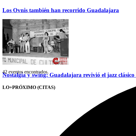
Los Ovnis también han recorrido Guadalajara
42 eventos encontrados.
Nostalgia y swing: Guadalajara revivió el jazz clásico
LO+PRÓXIMO (CITAS)