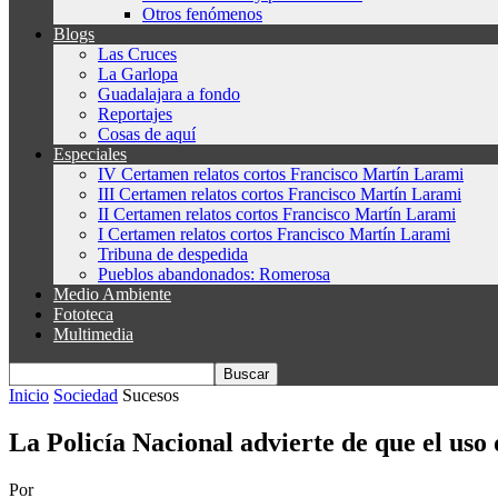
Otros fenómenos
Blogs
Las Cruces
La Garlopa
Guadalajara a fondo
Reportajes
Cosas de aquí
Especiales
IV Certamen relatos cortos Francisco Martín Larami
III Certamen relatos cortos Francisco Martín Larami
II Certamen relatos cortos Francisco Martín Larami
I Certamen relatos cortos Francisco Martín Larami
Tribuna de despedida
Pueblos abandonados: Romerosa
Medio Ambiente
Fototeca
Multimedia
Inicio
Sociedad
Sucesos
La Policía Nacional advierte de que el uso d
Por