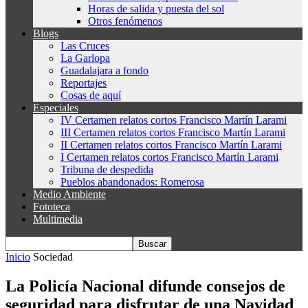
Horas de salida y puesta del sol
Otros fenómenos
Blogs
Las Cruces
La Garlopa
Guadalajara a fondo
Reportajes
Cosas de aquí
Especiales
IV Certamen relatos cortos Francisco Martín Larami
III Certamen relatos cortos Francisco Martín Larami
II Certamen relatos cortos Francisco Martín Larami
I Certamen relatos cortos Francisco Martín Larami
Tribuna de despedida
Pueblos abandonados: Romerosa
Medio Ambiente
Fototeca
Multimedia
Inicio
Sociedad
La Policía Nacional difunde consejos de
seguridad para disfrutar de una Navidad