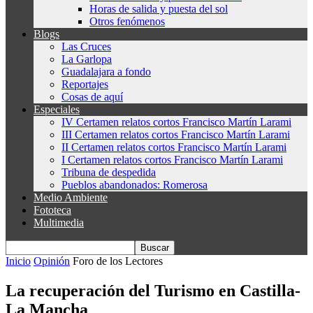
Horas de salida y puesta del sol
Otros fenómenos
Blogs
Las Cruces
La Garlopa
Guadalajara a fondo
Reportajes
Cosas de aquí
Especiales
IV Certamen relatos cortos Francisco Martín Larami
III Certamen relatos cortos Francisco Martín Larami
II Certamen relatos cortos Francisco Martín Larami
I Certamen relatos cortos Francisco Martín Larami
Tribuna de despedida
Pueblos abandonados: Romerosa
Medio Ambiente
Fototeca
Multimedia
Inicio
Opinión
Foro de los Lectores
La recuperación del Turismo en Castilla-
La Mancha