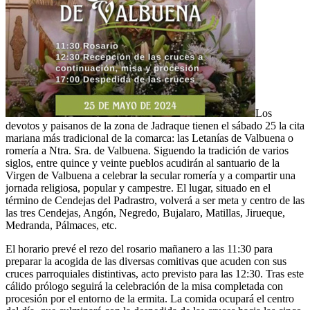
Los
devotos y paisanos de la zona de Jadraque tienen el sábado 25 la cita
mariana más tradicional de la comarca: las Letanías de Valbuena o
romería a Ntra. Sra. de Valbuena. Siguendo la tradición de varios
siglos, entre quince y veinte pueblos acudirán al santuario de la
Virgen de Valbuena a celebrar la secular romería y a compartir una
jornada religiosa, popular y campestre. El lugar, situado en el
término de Cendejas del Padrastro, volverá a ser meta y centro de las
las tres Cendejas, Angón, Negredo, Bujalaro, Matillas, Jirueque,
Medranda, Pálmaces, etc.
El horario prevé el rezo del rosario mañanero a las 11:30 para
preparar la acogida de las diversas comitivas que acuden con sus
cruces parroquiales distintivas, acto previsto para las 12:30. Tras este
cálido prólogo seguirá la celebración de la misa completada con
procesión por el entorno de la ermita. La comida ocupará el centro