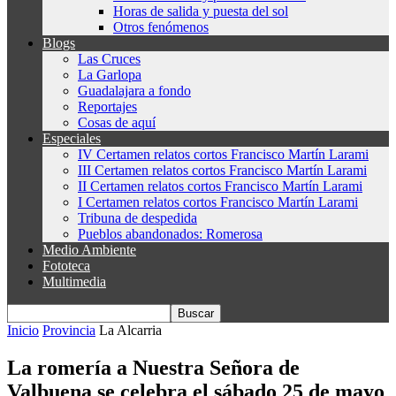
Horas de salida y puesta del sol
Otros fenómenos
Blogs
Las Cruces
La Garlopa
Guadalajara a fondo
Reportajes
Cosas de aquí
Especiales
IV Certamen relatos cortos Francisco Martín Larami
III Certamen relatos cortos Francisco Martín Larami
II Certamen relatos cortos Francisco Martín Larami
I Certamen relatos cortos Francisco Martín Larami
Tribuna de despedida
Pueblos abandonados: Romerosa
Medio Ambiente
Fototeca
Multimedia
Inicio
Provincia
La Alcarria
La romería a Nuestra Señora de
Valbuena se celebra el sábado 25 de mayo