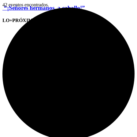
42 eventos encontrados.
“¡Señores hermanos, a caballo!”
LO+PRÓXIMO (CITAS)