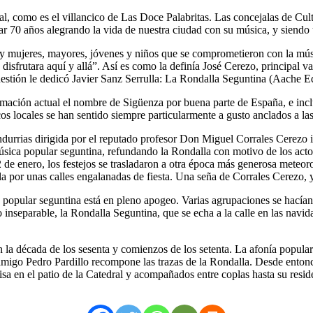
cal, como es el villancico de Las Doce Palabritas. Las concejalas de C
var 70 años alegrando la vida de nuestra ciudad con su música, y siendo 
s y mujeres, mayores, jóvenes y niños que se comprometieron con la mú
 disfrutara aquí y allá”. Así es como la definía José Cerezo, principal v
cuestión le dedicó Javier Sanz Serrulla: La Rondalla Seguntina (Aache E
rmación actual el nombre de Sigüenza por buena parte de España, e incl
s locales se han sentido siempre particularmente a gusto anclados a la
ndurrias dirigida por el reputado profesor Don Miguel Corrales Cerezo ib
ica popular seguntina, refundando la Rondalla con motivo de los actos
e enero, los festejos se trasladaron a otra época más generosa meteor
ndalla por unas calles engalanadas de fiesta. Una seña de Corrales Cere
opular seguntina está en pleno apogeo. Varias agrupaciones se hacían l
separable, la Rondalla Seguntina, que se echa a la calle en las navida
 en la década de los sesenta y comienzos de los setenta. La afonía pop
migo Pedro Pardillo recompone las trazas de la Rondalla. Desde enton
misa en el patio de la Catedral y acompañados entre coplas hasta su res