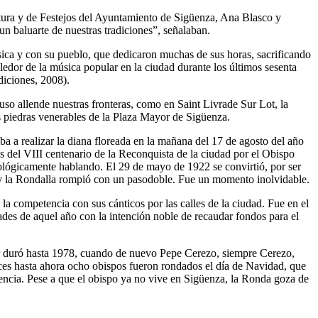
ultura y de Festejos del Ayuntamiento de Sigüenza, Ana Blasco y
un baluarte de nuestras tradiciones”, señalaban.
sica y con su pueblo, que dedicaron muchas de sus horas, sacrificando
aledor de la música popular en la ciudad durante los últimos sesenta
diciones, 2008).
uso allende nuestras fronteras, como en Saint Livrade Sur Lot, la
s piedras venerables de la Plaza Mayor de Sigüenza.
a a realizar la diana floreada en la mañana del 17 de agosto del año
 del VIII centenario de la Reconquista de la ciudad por el Obispo
ológicamente hablando. El 29 de mayo de 1922 se convirtió, por ser
zo, y la Rondalla rompió con un pasodoble. Fue un momento inolvidable.
a competencia con sus cánticos por las calles de la ciudad. Fue en el
des de aquel año con la intención noble de recaudar fondos para el
ular duró hasta 1978, cuando de nuevo Pepe Cerezo, siempre Cerezo,
ces hasta ahora ocho obispos fueron rondados el día de Navidad, que
idencia. Pese a que el obispo ya no vive en Sigüenza, la Ronda goza de