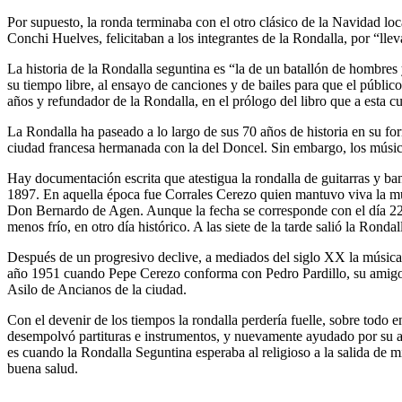
Por supuesto, la ronda terminaba con el otro clásico de la Navidad lo
Conchi Huelves, felicitaban a los integrantes de la Rondalla, por “lle
La historia de la Rondalla seguntina es “la de un batallón de hombre
su tiempo libre, al ensayo de canciones y de bailes para que el público
años y refundador de la Rondalla, en el prólogo del libro que a esta 
La Rondalla ha paseado a lo largo de sus 70 años de historia en su fo
ciudad francesa hermanada con la del Doncel. Sin embargo, los músico
Hay documentación escrita que atestigua la rondalla de guitarras y ba
1897. En aquella época fue Corrales Cerezo quien mantuvo viva la mús
Don Bernardo de Agen. Aunque la fecha se corresponde con el día 22 d
menos frío, en otro día histórico. A las siete de la tarde salió la Ro
Después de un progresivo declive, a mediados del siglo XX la música p
año 1951 cuando Pepe Cerezo conforma con Pedro Pardillo, su amigo in
Asilo de Ancianos de la ciudad.
Con el devenir de los tiempos la rondalla perdería fuelle, sobre todo
desempolvó partituras e instrumentos, y nuevamente ayudado por su a
es cuando la Rondalla Seguntina esperaba al religioso a la salida de 
buena salud.