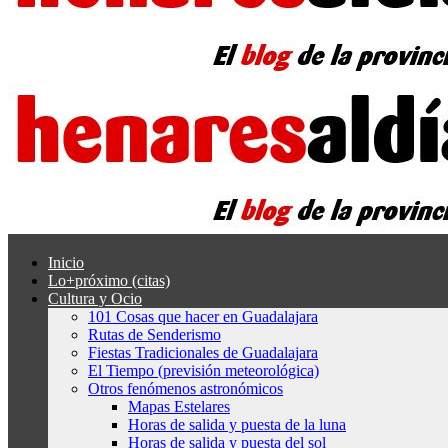
Inicio
Lo+próximo (citas)
Cultura y Ocio
101 Cosas que hacer en Guadalajara
Rutas de Senderismo
Fiestas Tradicionales de Guadalajara
El Tiempo (previsión meteorológica)
Otros fenómenos astronómicos
Mapas Estelares
Horas de salida y puesta de la luna
Horas de salida y puesta del sol