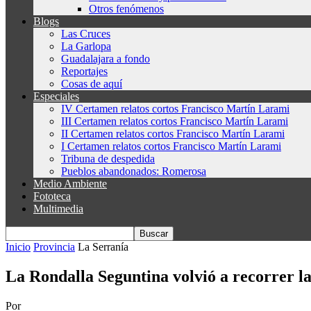
Otros fenómenos
Blogs
Las Cruces
La Garlopa
Guadalajara a fondo
Reportajes
Cosas de aquí
Especiales
IV Certamen relatos cortos Francisco Martín Larami
III Certamen relatos cortos Francisco Martín Larami
II Certamen relatos cortos Francisco Martín Larami
I Certamen relatos cortos Francisco Martín Larami
Tribuna de despedida
Pueblos abandonados: Romerosa
Medio Ambiente
Fototeca
Multimedia
Inicio
Provincia
La Serranía
La Rondalla Seguntina volvió a recorrer la
Por