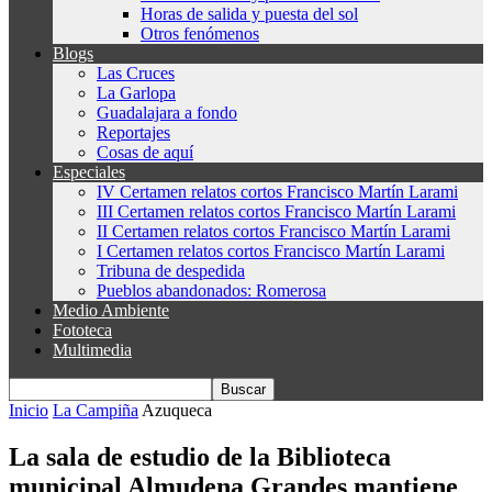
Horas de salida y puesta del sol
Otros fenómenos
Blogs
Las Cruces
La Garlopa
Guadalajara a fondo
Reportajes
Cosas de aquí
Especiales
IV Certamen relatos cortos Francisco Martín Larami
III Certamen relatos cortos Francisco Martín Larami
II Certamen relatos cortos Francisco Martín Larami
I Certamen relatos cortos Francisco Martín Larami
Tribuna de despedida
Pueblos abandonados: Romerosa
Medio Ambiente
Fototeca
Multimedia
Inicio
La Campiña
Azuqueca
La sala de estudio de la Biblioteca
municipal Almudena Grandes mantiene