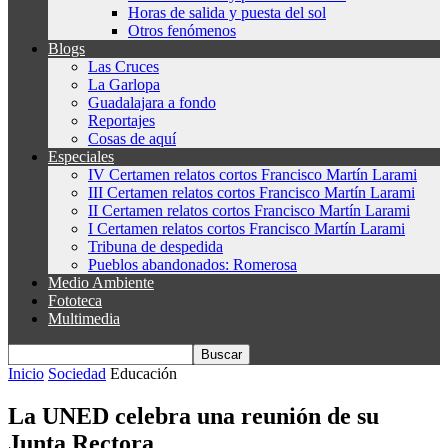
Horas de salida y puesta del sol
Otros fenómenos
Blogs
Las Cruces
La Garlopa
Guadalajara a fondo
Reportajes
Cosas de aquí
Especiales
IV Certamen relatos cortos Francisco Martín Larami
III Certamen relatos cortos Francisco Martín Larami
II Certamen relatos cortos Francisco Martín Larami
I Certamen relatos cortos Francisco Martín Larami
Tribuna de despedida
Pueblos abandonados: Romerosa
Medio Ambiente
Fototeca
Multimedia
Inicio
Sociedad
Educación
La UNED celebra una reunión de su
Junta Rectora