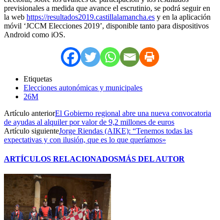
previsionales a medida que avance el escrutinio, se podrá seguir en
la web
https://resultados2019.castillalamancha.es
y en la aplicación
móvil ‘JCCM Elecciones 2019’, disponible tanto para dispositivos
Android como iOS.
Etiquetas
Elecciones autonómicas y municipales
26M
Artículo anterior
El Gobierno regional abre una nueva convocatoria
de ayudas al alquiler por valor de 9,2 millones de euros
Artículo siguiente
Jorge Riendas (AIKE): “Tenemos todas las
expectativas y con ilusión, que es lo que queríamos»
ARTÍCULOS RELACIONADOS
MÁS DEL AUTOR