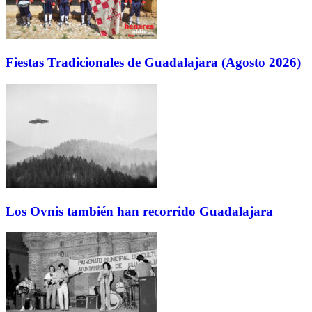
Fiestas Tradicionales de Guadalajara (Agosto 2026)
Los Ovnis también han recorrido Guadalajara