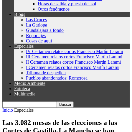
Horas de salida y puesta del sol
Otros fenómenos
Blogs
Las Cruces
La Garlopa
Guadalajara a fondo
Reportajes
Cosas de aquí
Especiales
IV Certamen relatos cortos Francisco Martín Larami
III Certamen relatos cortos Francisco Martín Larami
II Certamen relatos cortos Francisco Martín Larami
I Certamen relatos cortos Francisco Martín Larami
Tribuna de despedida
Pueblos abandonados: Romerosa
Medio Ambiente
Fototeca
Multimedia
Inicio
Especiales
Las 3.082 mesas de las elecciones a las
Cortes de Castilla-La Mancha se han