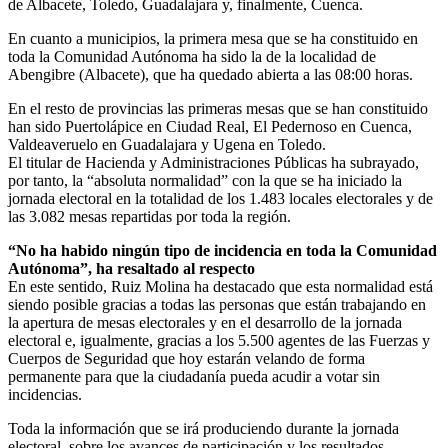
de Albacete, Toledo, Guadalajara y, finalmente, Cuenca.
En cuanto a municipios, la primera mesa que se ha constituido en
toda la Comunidad Autónoma ha sido la de la localidad de
Abengibre (Albacete), que ha quedado abierta a las 08:00 horas.
En el resto de provincias las primeras mesas que se han constituido
han sido Puertolápice en Ciudad Real, El Pedernoso en Cuenca,
Valdeaveruelo en Guadalajara y Ugena en Toledo.
El titular de Hacienda y Administraciones Públicas ha subrayado,
por tanto, la “absoluta normalidad” con la que se ha iniciado la
jornada electoral en la totalidad de los 1.483 locales electorales y de
las 3.082 mesas repartidas por toda la región.
“No ha habido ningún tipo de incidencia en toda la Comunidad
Autónoma”, ha resaltado al respecto
En este sentido, Ruiz Molina ha destacado que esta normalidad está
siendo posible gracias a todas las personas que están trabajando en
la apertura de mesas electorales y en el desarrollo de la jornada
electoral e, igualmente, gracias a los 5.500 agentes de las Fuerzas y
Cuerpos de Seguridad que hoy estarán velando de forma
permanente para que la ciudadanía pueda acudir a votar sin
incidencias.
Toda la información que se irá produciendo durante la jornada
electoral, sobre los avances de participación y los resultados