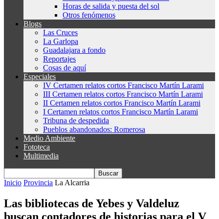
Horas de salida y puesta del sol
Otros fenómenos
Blogs
Las Cruces
La Garlopa
Guadalajara a fondo
Reportajes
Cosas de aquí
Especiales
IV Certamen relatos cortos Francisco Martín Larami
III Certamen relatos cortos Francisco Martín Larami
II Certamen relatos cortos Francisco Martín Larami
I Certamen relatos cortos Francisco Martín Larami
Tribuna de despedida
Pueblos abandonados: Romerosa
Medio Ambiente
Fototeca
Multimedia
Inicio
Provincia
La Alcarria
Las bibliotecas de Yebes y Valdeluz
buscan contadores de historias para el V