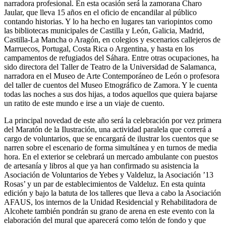
narradora profesional. En esta ocasión será la zamorana Charo
Jaular, que lleva 15 años en el oficio de encandilar al público
contando historias. Y lo ha hecho en lugares tan variopintos como
las bibliotecas municipales de Castilla y León, Galicia, Madrid,
Castilla-La Mancha o Aragón, en colegios y escenarios callejeros de
Marruecos, Portugal, Costa Rica o Argentina, y hasta en los
campamentos de refugiados del Sáhara. Entre otras ocupaciones, ha
sido directora del Taller de Teatro de la Universidad de Salamanca,
narradora en el Museo de Arte Contemporáneo de León o profesora
del taller de cuentos del Museo Etnográfico de Zamora. Y le cuenta
todas las noches a sus dos hijas, a todos aquellos que quiera bajarse
un ratito de este mundo e irse a un viaje de cuento.
La principal novedad de este año será la celebración por vez primera
del Maratón de la Ilustración, una actividad paralela que correrá a
cargo de voluntarios, que se encargará de ilustrar los cuentos que se
narren sobre el escenario de forma simultánea y en turnos de media
hora. En el exterior se celebrará un mercado ambulante con puestos
de artesanía y libros al que ya han confirmado su asistencia la
Asociación de Voluntarios de Yebes y Valdeluz, la Asociación ’13
Rosas’ y un par de establecimientos de Valdeluz. En esta quinta
edición y bajo la batuta de los talleres que lleva a cabo la Asociación
AFAUS, los internos de la Unidad Residencial y Rehabilitadora de
Alcohete también pondrán su grano de arena en este evento con la
elaboración del mural que aparecerá como telón de fondo y que