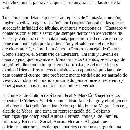
Valdeluz, una larga travesía que se prolongará hasta las dos de la
tarde.
Tres horas por delante que estarán repletas de “fantasía, emoción,
ilusión, sueños, magia y pasión” por la narración oral en las que se
sucederán infinidad de fábulas, aventuras y personajes. “Cantados y
contados con el entusiasmo que siempre derrochan los vecinos de
Yebes y Valdeluz en esta cita anual, que confirma la devoción que
tiene este municipio por la animación y el saber con el que han
creado cantera”, valora Juan Antonio Perojo, concejal de Cultura.
Como siempre, el Seminario de Literatura Infantil y Juvenil de
Guadalajara, que organiza el Maratón delos Cuentos, se encarga de
sugerir el hilo conductor que, en esta ocasión, es el misterioso y
exótico Oriente. Los únicos requisitos son apuntarse previamente
para contar el cuento, que preferentemente tendrá que ser narrado de
viva voz, indicar el horario aproximado para subirse al escenario y
tener ganas de pasar un rato entretenido y divertido.
El concejal de Cultura dará la salida al V Maratón Viajero de los
Cuentos de Yebes y Valdeluz con la historia de Pangu y el origen del
Universo en la tradición china. Acto seguido lo hará Miguel Cócera,
alcalde de Yebes, una terna en representación del Gobierno
municipal que completará Aurora Herranz, concejal de Familia,
Infancia y Bienestar Social, Aurora Herranz. Al igual que en
ediciones anteriores, los tiempos muertos correrán a cargo de una