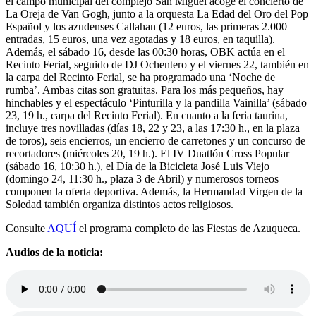
el campo municipal del complejo San Miguel acoge el concierto de
La Oreja de Van Gogh, junto a la orquesta La Edad del Oro del Pop
Español y los azudenses Callahan (12 euros, las primeras 2.000
entradas, 15 euros, una vez agotadas y 18 euros, en taquilla).
Además, el sábado 16, desde las 00:30 horas, OBK actúa en el
Recinto Ferial, seguido de DJ Ochentero y el viernes 22, también en
la carpa del Recinto Ferial, se ha programado una ‘Noche de
rumba’. Ambas citas son gratuitas. Para los más pequeños, hay
hinchables y el espectáculo ‘Pinturilla y la pandilla Vainilla’ (sábado
23, 19 h., carpa del Recinto Ferial). En cuanto a la feria taurina,
incluye tres novilladas (días 18, 22 y 23, a las 17:30 h., en la plaza
de toros), seis encierros, un encierro de carretones y un concurso de
recortadores (miércoles 20, 19 h.). El IV Duatlón Cross Popular
(sábado 16, 10:30 h.), el Día de la Bicicleta José Luis Viejo
(domingo 24, 11:30 h., plaza 3 de Abril) y numerosos torneos
componen la oferta deportiva. Además, la Hermandad Virgen de la
Soledad también organiza distintos actos religiosos.
Consulte
AQUÍ
el programa completo de las Fiestas de Azuqueca.
Audios de la noticia: