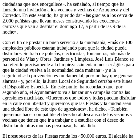
ciudadana que nos enorgullece», ha señalado, al tiempo que ha
lanzado una invitación a los vecinos y vecinas de Azuqueca y del
Corredor. En este sentido, ha querido dar «las gracias a los cerca de
2.000 peñistas que llevan meses construyendo las excelentes
carrozas que van a desfilar el domingo 17, a partir de las 9 de la
noche».
Con el fin de prestar un buen servicio a la ciudadanía, «más de 100
empleados públicos estarán trabajando para que la ciudad pueda
disfrutar». Se trata de policías, electricistas, fontaneros, además de
personal de Vías y Obras, Jardines y Limpieza. José Luis Blanco se
ha referido precisamente a la limpieza -«intentaremos ser ágiles para
que la ciudad vuelva a la normalidad cada mañana»- y a la
seguridad -«la prevención es fundamental, pero no hay que generar
alarmas» y, por ello, la Junta Local de Seguridad cerraba este lunes
el Dispositivo Especial-. En este punto, ha recordado que, por
segundo año, el Ayuntamiento va a lanzar una campaña contra las
agresiones machistas. «Queremos que todos y todas puedan disfrutar
en la calle con libertad y queremos que las Fiestas y la ciudad sean
una ciudad libre de este tipo de agresiones», ha dicho. «También
queremos hacer compatible el derecho al descanso de los vecinos y
vecinas que tienen que ir a trabajar o a estudiar con el deseo de
disfrutar de otras muchas personas», ha añadido.
El presupuesto de las Fiestas ronda los 450.000 euros. El alcalde ha