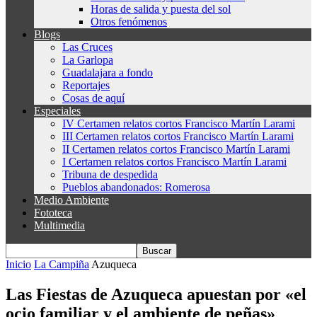
Horas de salida y puesta del sol
Otros fenómenos
Blogs
Las Cruces
La Garlopa
Guadalajara a fondo
Reportajes
Cosas de aquí
Especiales
IV Certamen relatos cortos Francisco Martín Larami
III Certamen relatos cortos Francisco Martín Larami
II Certamen relatos cortos Francisco Martín Larami
I Certamen relatos cortos Francisco Martín Larami
Tribuna de despedida
Pueblos abandonados: Romerosa
Medio Ambiente
Fototeca
Multimedia
Inicio
La Campiña
Azuqueca
Las Fiestas de Azuqueca apuestan por «el
ocio familiar y el ambiente de peñas»