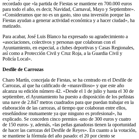
recordado que «la partida de Fiestas se mantiene en 700.000 euros
para todo el año, es decir, Navidad, Carnaval, Mayo y Septiembre».
«Consideramos que no es un gasto, sino una inversión porque las
Fiestas ayudan a generar actividad económica y a hacer ciudad», ha
matizado.
Para acabar, José Luis Blanco ha expresado su agradecimiento a
«asociaciones, colectivos y personas que colaboran con el
Ayuntamiento, en especial, a clubes deportivas y Casas Regionales,
así como a Protección Civil y Cruz Roja, a la Guardia Civil y
Policía Local».
Desfile de Carrozas
Charo Martín, concejala de Fiestas, se ha centrado en el Desfile de
Carrozas, al que ha calificado de «maravilloso» y que este año
alcanza su edición número 42. «Desde el 1 de julio y hasta el 30 de
septiembre, el Ayuntamiento ha puesto a disposición de los peñistas
una nave de 2.847 metros cuadrados para que puedan trabajar en la
elaboración de las carrozas, al tiempo que colaboran entre ellos,
enseñándose mutuamente ya que ninguno es profesional», ha
explicado. Se conceden cinco premios -uno de 300 euros y cuatro
de 150 euros- y, además, «las peñas ganadoras tienen la oportunidad
de hacer las carrozas del Desfile de Reyes». En cuanto a la votación,
se mantiene la fórmula del año pasado: el 20 por ciento se