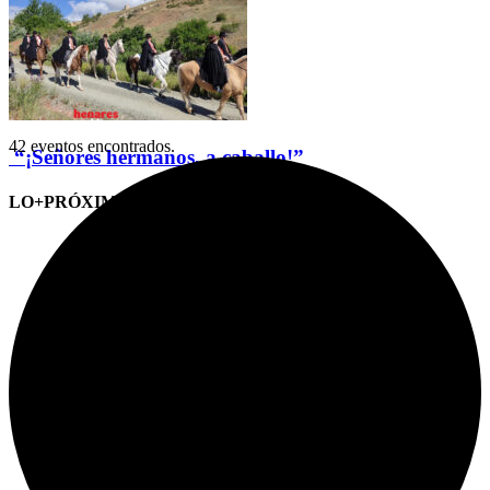
42 eventos encontrados.
“¡Señores hermanos, a caballo!”
LO+PRÓXIMO (CITAS)