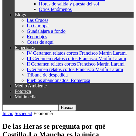
Horas de salida y puesta del sol
Otros fenómenos
Blogs
Las Cruces
La Garlopa
Guadalajara a fondo
Reportajes
Cosas de aquí
Especiales
IV Certamen relatos cortos Francisco Martín Larami
III Certamen relatos cortos Francisco Martín Larami
II Certamen relatos cortos Francisco Martín Larami
I Certamen relatos cortos Francisco Martín Larami
Tribuna de despedida
Pueblos abandonados: Romerosa
Medio Ambiente
Fototeca
Multimedia
Inicio
Sociedad
Economía
De las Heras se pregunta por qué
Castilla-La Mancha es la única