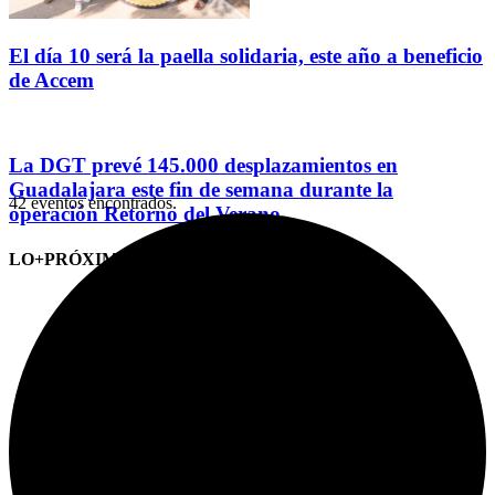
El día 10 será la paella solidaria, este año a beneficio
de Accem
La DGT prevé 145.000 desplazamientos en
Guadalajara este fin de semana durante la
42 eventos encontrados.
operación Retorno del Verano
LO+PRÓXIMO (CITAS)