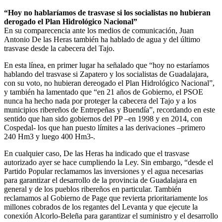
“Hoy no hablaríamos de trasvase si los socialistas no hubieran
derogado el Plan Hidrológico Nacional”
En su comparecencia ante los medios de comunicación, Juan
Antonio De las Heras también ha hablado de agua y del último
trasvase desde la cabecera del Tajo.
En esta línea, en primer lugar ha señalado que “hoy no estaríamos
hablando del trasvase si Zapatero y los socialistas de Guadalajara,
con su voto, no hubieran dereogado el Plan Hidrológico Nacional”,
y también ha lamentado que “en 21 años de Gobierno, el PSOE
nunca ha hecho nada por proteger la cabecera del Tajo y a los
municipios ribereños de Entrepeñas y Buendía”, recordando en este
sentido que han sido gobiernos del PP –en 1998 y en 2014, con
Cospedal- los que han puesto límites a las derivaciones –primero
240 Hm3 y luego 400 Hm3-.
En cualquier caso, De las Heras ha indicado que el trasvase
autorizado ayer se hace cumpliendo la Ley. Sin embargo, “desde el
Partido Popular reclamamos las inversiones y el agua necesarias
para garantizar el desarrollo de la provincia de Guadalajara en
general y de los pueblos ribereños en particular. También
reclamamos al Gobierno de Page que revierta prioritariamente los
millones cobrados de los regantes del Levanta y que ejecute la
conexión Alcorlo-Beleña para garantizar el suministro y el desarrollo