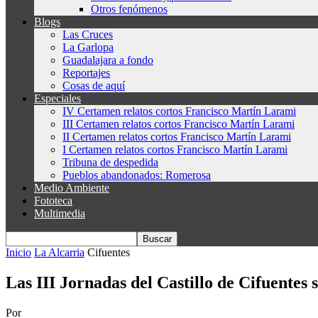
Otros fenómenos
Blogs
Las Cruces
La Garlopa
Guadalajara a fondo
Reportajes
Cosas de aquí
Especiales
IV Certamen relatos cortos Francisco Martín Larami
III Certamen relatos cortos Francisco Martín Larami
II Certamen relatos cortos Francisco Martín Larami
I Certamen relatos cortos Francisco Martín Larami
Tribuna de despedida
Pueblos abandonados: Romerosa
Medio Ambiente
Fototeca
Multimedia
Inicio
La Alcarria
Cifuentes
Las III Jornadas del Castillo de Cifuentes
Por