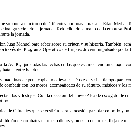
o que supondrá el retorno de Cifuentes por unas horas a la Edad Media. 
 de inauguración de la jornada. Todo ello, de la mano de la empresa Pro
rante la jornada.
 don Juan Manuel para saber sobre su origen y su historia. También, se
cabo a través del Programa Operativo de Empleo Juvenil impulsado por l
r la ACdC, que dadas las fechas en las que estamos tendrán el agua com
 batalla entre bandos.
ra y máquinas de pena capital medievales. Tras esta visita, tiempo para c
de combatir con los moros, acompañados de su séquito, músicos y los m
spectáculos y festejos. Con la elección del nuevo Alcaide escogido de e
ntino.
rios de Cifuentes que se vestirán para la ocasión para dar colorido y amb
xhibición de combates entre caballeros y muestra de armas; forja de una
tes.