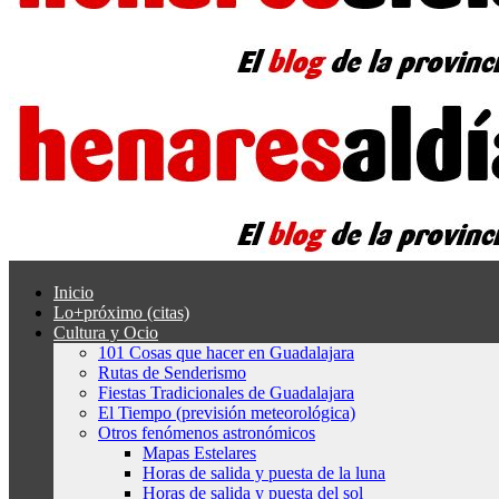
Inicio
Lo+próximo (citas)
Cultura y Ocio
101 Cosas que hacer en Guadalajara
Rutas de Senderismo
Fiestas Tradicionales de Guadalajara
El Tiempo (previsión meteorológica)
Otros fenómenos astronómicos
Mapas Estelares
Horas de salida y puesta de la luna
Horas de salida y puesta del sol