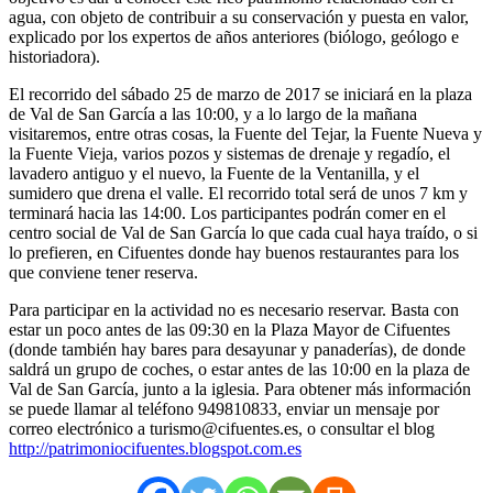
agua, con objeto de contribuir a su conservación y puesta en valor,
explicado por los expertos de años anteriores (biólogo, geólogo e
historiadora).
El recorrido del sábado 25 de marzo de 2017 se iniciará en la plaza
de Val de San García a las 10:00, y a lo largo de la mañana
visitaremos, entre otras cosas, la Fuente del Tejar, la Fuente Nueva y
la Fuente Vieja, varios pozos y sistemas de drenaje y regadío, el
lavadero antiguo y el nuevo, la Fuente de la Ventanilla, y el
sumidero que drena el valle. El recorrido total será de unos 7 km y
terminará hacia las 14:00. Los participantes podrán comer en el
centro social de Val de San García lo que cada cual haya traído, o si
lo prefieren, en Cifuentes donde hay buenos restaurantes para los
que conviene tener reserva.
Para participar en la actividad no es necesario reservar. Basta con
estar un poco antes de las 09:30 en la Plaza Mayor de Cifuentes
(donde también hay bares para desayunar y panaderías), de donde
saldrá un grupo de coches, o estar antes de las 10:00 en la plaza de
Val de San García, junto a la iglesia. Para obtener más información
se puede llamar al teléfono 949810833, enviar un mensaje por
correo electrónico a turismo@cifuentes.es, o consultar el blog
http://patrimoniocifuentes.blogspot.com.es