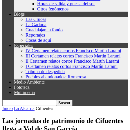
Horas de salida y puesta del sol
Otros fenómenos
Blogs
Las Cruces
La Garlopa
Guadalajara a fondo
Reportajes
Cosas de aquí
Especiales
IV Certamen relatos cortos Francisco Martín Larami
III Certamen relatos cortos Francisco Martín Larami
II Certamen relatos cortos Francisco Martín Larami
I Certamen relatos cortos Francisco Martín Larami
Tribuna de despedida
Pueblos abandonados: Romerosa
Medio Ambiente
Fototeca
Multimedia
Inicio
La Alcarria
Cifuentes
Las jornadas de patrimonio de Cifuentes
llega a Val de San García