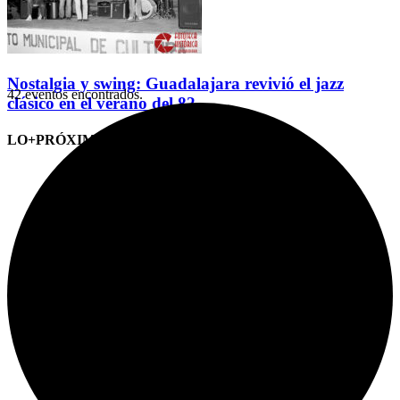
Nostalgia y swing: Guadalajara revivió el jazz
42 eventos encontrados.
clásico en el verano del 82
LO+PRÓXIMO (CITAS)