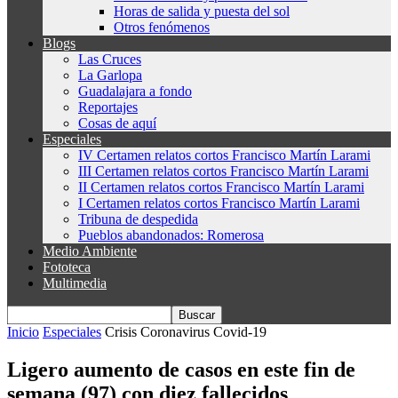
Horas de salida y puesta del sol
Otros fenómenos
Blogs
Las Cruces
La Garlopa
Guadalajara a fondo
Reportajes
Cosas de aquí
Especiales
IV Certamen relatos cortos Francisco Martín Larami
III Certamen relatos cortos Francisco Martín Larami
II Certamen relatos cortos Francisco Martín Larami
I Certamen relatos cortos Francisco Martín Larami
Tribuna de despedida
Pueblos abandonados: Romerosa
Medio Ambiente
Fototeca
Multimedia
Inicio
Especiales
Crisis Coronavirus Covid-19
Ligero aumento de casos en este fin de
semana (97) con diez fallecidos