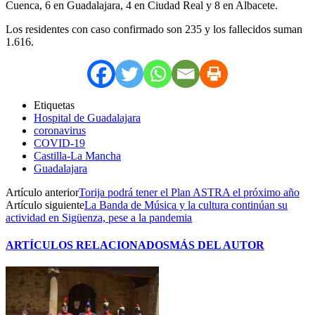
Cuenca, 6 en Guadalajara, 4 en Ciudad Real y 8 en Albacete.
Los residentes con caso confirmado son 235 y los fallecidos suman
1.616.
Etiquetas
Hospital de Guadalajara
coronavirus
COVID-19
Castilla-La Mancha
Guadalajara
Artículo anterior
Torija podrá tener el Plan ASTRA el próximo año
Artículo siguiente
La Banda de Música y la cultura continúan su
actividad en Sigüenza, pese a la pandemia
ARTÍCULOS RELACIONADOS
MÁS DEL AUTOR