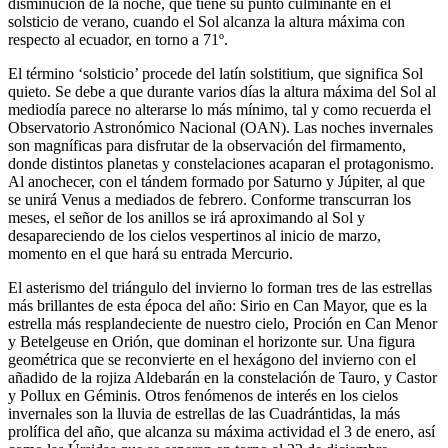
disminución de la noche, que tiene su punto culminante en el
solsticio de verano, cuando el Sol alcanza la altura máxima con
respecto al ecuador, en torno a 71º.
El término ‘solsticio’ procede del latín solstitium, que significa Sol
quieto. Se debe a que durante varios días la altura máxima del Sol al
mediodía parece no alterarse lo más mínimo, tal y como recuerda el
Observatorio Astronómico Nacional (OAN). Las noches invernales
son magníficas para disfrutar de la observación del firmamento,
donde distintos planetas y constelaciones acaparan el protagonismo.
Al anochecer, con el tándem formado por Saturno y Júpiter, al que
se unirá Venus a mediados de febrero. Conforme transcurran los
meses, el señor de los anillos se irá aproximando al Sol y
desapareciendo de los cielos vespertinos al inicio de marzo,
momento en el que hará su entrada Mercurio.
El asterismo del triángulo del invierno lo forman tres de las estrellas
más brillantes de esta época del año: Sirio en Can Mayor, que es la
estrella más resplandeciente de nuestro cielo, Proción en Can Menor
y Betelgeuse en Orión, que dominan el horizonte sur. Una figura
geométrica que se reconvierte en el hexágono del invierno con el
añadido de la rojiza Aldebarán en la constelación de Tauro, y Castor
y Pollux en Géminis. Otros fenómenos de interés en los cielos
invernales son la lluvia de estrellas de las Cuadrántidas, la más
prolífica del año, que alcanza su máxima actividad el 3 de enero, así