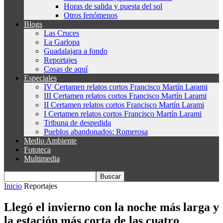
Horas de salida y puesta del sol
Otros fenómenos
Blogs
Las Cruces
La Garlopa
Guadalajara a fondo
Reportajes
Cosas de aquí
Especiales
IV Certamen relatos cortos Francisco Martín Larami
III Certamen relatos cortos Francisco Martín Larami
II Certamen relatos cortos Francisco Martín Larami
I Certamen relatos cortos Francisco Martín Larami
Tribuna de despedida
Pueblos abandonados: Romerosa
Medio Ambiente
Fototeca
Multimedia
Inicio
Reportajes
Llegó el invierno con la noche más larga y
la estación más corta de las cuatro