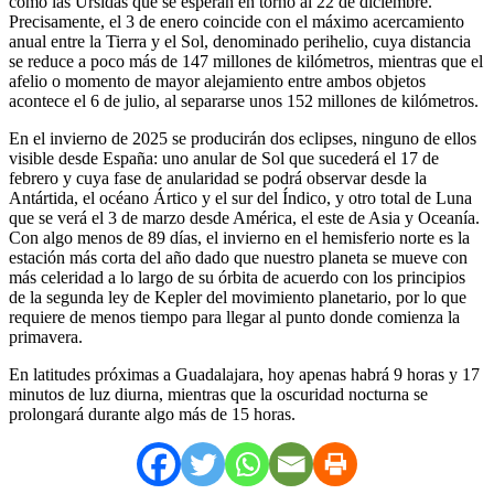
como las Úrsidas que se esperan en torno al 22 de diciembre.
Precisamente, el 3 de enero coincide con el máximo acercamiento
anual entre la Tierra y el Sol, denominado perihelio, cuya distancia
se reduce a poco más de 147 millones de kilómetros, mientras que el
afelio o momento de mayor alejamiento entre ambos objetos
acontece el 6 de julio, al separarse unos 152 millones de kilómetros.
En el invierno de 2025 se producirán dos eclipses, ninguno de ellos
visible desde España: uno anular de Sol que sucederá el 17 de
febrero y cuya fase de anularidad se podrá observar desde la
Antártida, el océano Ártico y el sur del Índico, y otro total de Luna
que se verá el 3 de marzo desde América, el este de Asia y Oceanía.
Con algo menos de 89 días, el invierno en el hemisferio norte es la
estación más corta del año dado que nuestro planeta se mueve con
más celeridad a lo largo de su órbita de acuerdo con los principios
de la segunda ley de Kepler del movimiento planetario, por lo que
requiere de menos tiempo para llegar al punto donde comienza la
primavera.
En latitudes próximas a Guadalajara, hoy apenas habrá 9 horas y 17
minutos de luz diurna, mientras que la oscuridad nocturna se
prolongará durante algo más de 15 horas.