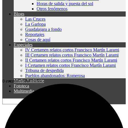
Horas de salida y puesta del sol
Otros fenómenos
Blogs
Las Cruces
La Garlopa
Guadalajara a fondo
Reportajes
Cosas de aquí
Especiales
IV Certamen relatos cortos Francisco Martín Larami
III Certamen relatos cortos Francisco Martín Larami
II Certamen relatos cortos Francisco Martín Larami
I Certamen relatos cortos Francisco Martín Larami
Tribuna de despedida
Pueblos abandonados: Romerosa
Medio Ambiente
0 eventos encontrados.
Fototeca
Multimedia