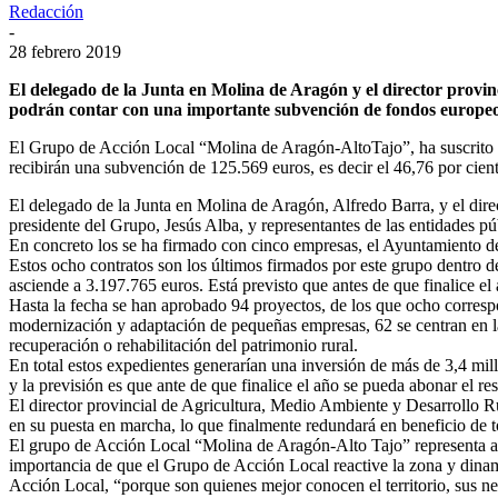
Redacción
-
28 febrero 2019
El delegado de la Junta en Molina de Aragón y el director prov
podrán contar con una importante subvención de fondos europeos
El Grupo de Acción Local “Molina de Aragón-AltoTajo”, ha suscrito o
recibirán una subvención de 125.569 euros, es decir el 46,76 por cient
El delegado de la Junta en Molina de Aragón, Alfredo Barra, y el dire
presidente del Grupo, Jesús Alba, y representantes de las entidades púb
En concreto los se ha firmado con cinco empresas, el Ayuntamiento de 
Estos ocho contratos son los últimos firmados por este grupo dentro
asciende a 3.197.765 euros. Está previsto que antes de que finalice el
Hasta la fecha se han aprobado 94 proyectos, de los que ocho corresp
modernización y adaptación de pequeñas empresas, 62 se centran en la 
recuperación o rehabilitación del patrimonio rural.
En total estos expedientes generarían una inversión de más de 3,4 mi
y la previsión es que ante de que finalice el año se pueda abonar el r
El director provincial de Agricultura, Medio Ambiente y Desarrollo 
en su puesta en marcha, lo que finalmente redundará en beneficio de 
El grupo de Acción Local “Molina de Aragón-Alto Tajo” representa a 7
importancia de que el Grupo de Acción Local reactive la zona y dinam
Acción Local, “porque son quienes mejor conocen el territorio, sus ne