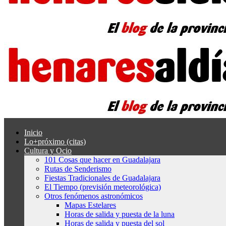
Inicio
Lo+próximo (citas)
Cultura y Ocio
101 Cosas que hacer en Guadalajara
Rutas de Senderismo
Fiestas Tradicionales de Guadalajara
El Tiempo (previsión meteorológica)
Otros fenómenos astronómicos
Mapas Estelares
Horas de salida y puesta de la luna
Horas de salida y puesta del sol