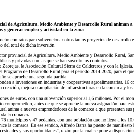
incial de Agricultura, Medio Ambiente y Desarrollo Rural animan 
 y generar empleo y actividad en la zona
cho contratos para subvencionar otros tantos proyectos de desarrollo 
o del total de dicha inversión.
ctor provincial de Agricultura, Medio Ambiente y Desarrollo Rural, Sant
licas y privadas con las que se han suscrito los contratos.
Zaorejas, la Asociación Cultural Sierra de Caldereros y con la Iglesia,
 del Programa de Desarrollo Rural para el periodo 2014-2020, para el 
 año se apruebe una segunda partida.
onden a inversiones en industrias y cooperativas agroalimentarias, 16 c
creación, mejora o ampliación de infraestructuras en la comarca y los 
llones de euros, con una subvención superior al 1,6 millones. Por el 
esto comprometido, antes de que se apruebe la nueva asignación para est
Rural anima a nuevos emprendedores de la comarca a que presenten sus 
toda la comarca.
8 municipios y 47 pedanías, con una población que no llega a los 10.0
ice la comarca. En ese sentido, Alfredo Barra ha puesto de manifiesto
cesidades y sus oportunidades”, razón por la cual se pone a disposición 