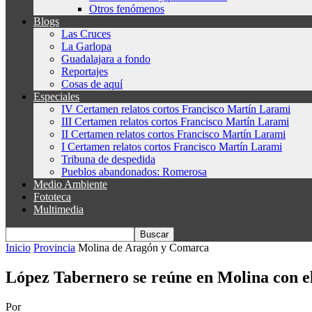
Otros fenómenos
Blogs
Las Cruces
La Garlopa
Guadalajara a fondo
Reportajes
Cosas de aquí
Especiales
IV Certamen relatos cortos Francisco Martín Larami
III Certamen relatos cortos Francisco Martín Larami
II Certamen relatos cortos Francisco Martín Larami
I Certamen relatos cortos Francisco Martín Larami
Tribuna de despedida
Pueblos abandonados: Romerosa
Medio Ambiente
Fototeca
Multimedia
Inicio
Provincia
Molina de Aragón y Comarca
López Tabernero se reúne en Molina con e
Por