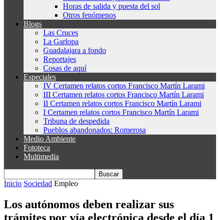
Horas de salida y puesta del sol
Otros fenómenos
Blogs
Las Cruces
La Garlopa
Guadalajara a fondo
Reportajes
Cosas de aquí
Especiales
IV Certamen relatos cortos Francisco Martín Larami
III Certamen relatos cortos Francisco Martín Larami
II Certamen relatos cortos Francisco Martín Larami
I Certamen relatos cortos Francisco Martín Larami
Tribuna de despedida
Pueblos abandonados: Romerosa
Medio Ambiente
Fototeca
Multimedia
Inicio
Sociedad
Empleo
Los autónomos deben realizar sus
trámites por vía electrónica desde el día 1