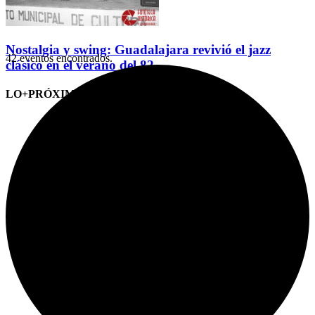
Nostalgia y swing: Guadalajara revivió el jazz
42 eventos encontrados.
clásico en el verano del 82
LO+PRÓXIMO (CITAS)