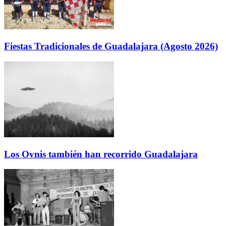
Fiestas Tradicionales de Guadalajara (Agosto 2026)
Los Ovnis también han recorrido Guadalajara