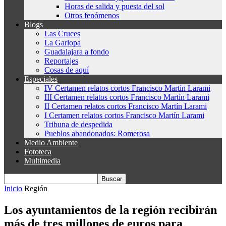
Horas de salida y puesta del sol
Otros fenómenos
Blogs
Las Cruces
La Garlopa
Guadalajara a fondo
Reportajes
Cosas de aquí
Especiales
IV Certamen relatos cortos Francisco Martín Larami
III Certamen relatos cortos Francisco Martín Larami
II Certamen relatos cortos Francisco Martín Larami
I Certamen relatos cortos Francisco Martín Larami
Tribuna de despedida
Pueblos abandonados: Romerosa
Medio Ambiente
Fototeca
Multimedia
Inicio
Región
Los ayuntamientos de la región recibirán
más de tres millones de euros para