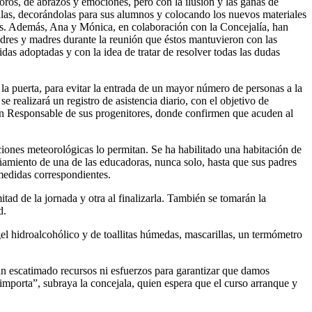
loros, de abrazos y emociones, pero con la ilusión y las ganas de
as, decorándolas para sus alumnos y colocando los nuevos materiales
as. Además, Ana y Mónica, en colaboración con la Concejalía, han
padres y madres durante la reunión que éstos mantuvieron con las
das adoptadas y con la idea de tratar de resolver todas las dudas
 la puerta, para evitar la entrada de un mayor número de personas a la
e realizará un registro de asistencia diario, con el objetivo de
ón Responsable de sus progenitores, donde confirmen que acuden al
iciones meteorológicas lo permitan. Se ha habilitado una habitación de
amiento de una de las educadoras, nunca solo, hasta que sus padres
 medidas correspondientes.
tad de la jornada y otra al finalizarla. También se tomarán la
d.
el hidroalcohólico y de toallitas húmedas, mascarillas, un termómetro
han escatimado recursos ni esfuerzos para garantizar que damos
importa”, subraya la concejala, quien espera que el curso arranque y