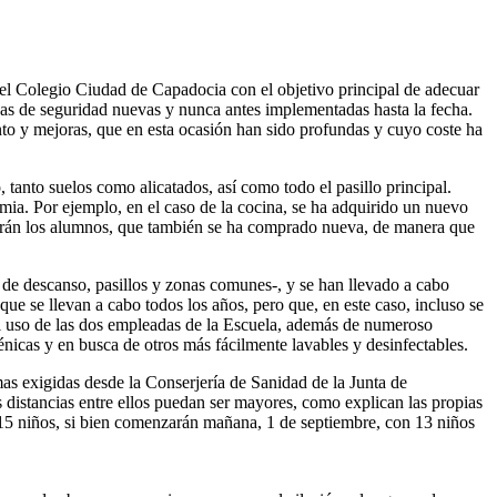
 del Colegio Ciudad de Capadocia con el objetivo principal de adecuar
das de seguridad nuevas y nunca antes implementadas hasta la fecha.
nto y mejoras, que en esta ocasión han sido profundas y cuyo coste ha
 tanto suelos como alicatados, así como todo el pasillo principal.
mia. Por ejemplo, en el caso de la cocina, se ha adquirido un nuevo
ilizarán los alumnos, que también se ha comprado nueva, de manera que
na de descanso, pasillos y zonas comunes-, y se han llevado a cabo
que se llevan a cabo todos los años, pero que, en este caso, incluso se
l uso de las dos empleadas de la Escuela, además de numeroso
énicas y en busca de otros más fácilmente lavables y desinfectables.
s exigidas desde la Conserjería de Sanidad de la Junta de
distancias entre ellos puedan ser mayores, como explican las propias
ta 15 niños, si bien comenzarán mañana, 1 de septiembre, con 13 niños