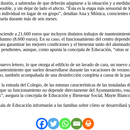
lusión, a sabiendas de que deberán adaptarse a la situación y a medida
osible, y sin dejar de lado el afecto. “Ésta es la etapa más sensorial de
individual en lugar de en grupo”, detallan Ana y Mónica, conscientes de l
cuela durante más de seis meses.
iende a 21.600 euros que incluyen distintos trabajos de mantenimiento (
alumno (8.600 euros). En su caso, el funcionamiento del centro depende
ara garantizar las mejores condiciones y el bienestar tanto del alumnado
s pendientes, aunque, como apunta la concejala de Educación, “otras se 
 nuevo letrero, lo que otorga al edificio de un lavado de cara, un nuevo 
mantenimiento que suelen desarrollarse durante las vacaciones de verano
e año, también acompañada de una desinfección completa a causa de la p
a entrada del Colegio, de las mismas características de las instaladas 
unque su funcionamiento no depende directamente del Ayuntamiento, est
”, asegura la concejala de Educación y Bienestar Social, Mayte Blanco,
ala de Educación informarán a las familias sobre cómo se desarrollará y 