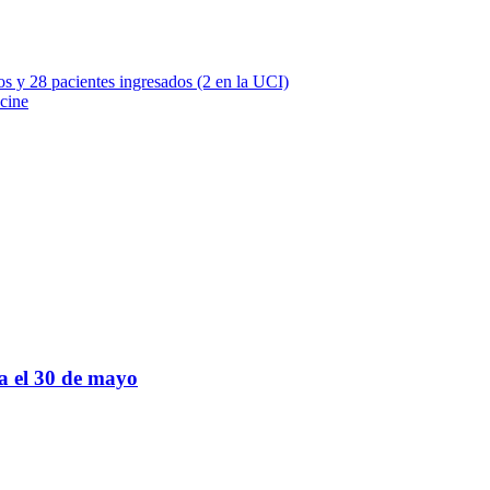
 y 28 pacientes ingresados (2 en la UCI)
cine
sa el 30 de mayo