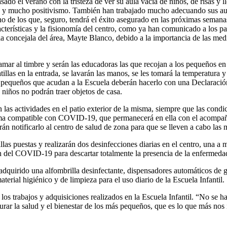
do el verano con la tristeza de ver su aula vacía de niños, de risas y l
s y mucho positivismo. También han trabajado mucho adecuando sus aul
no de los que, seguro, tendrá el éxito asegurado en las próximas seman
racterísticas y la fisionomía del centro, como ya han comunicado a los 
a concejala del área, Mayte Blanco, debido a la importancia de las medi
amar al timbre y serán las educadoras las que recojan a los pequeños en
llas en la entrada, se lavarán las manos, se les tomará la temperatura y s
s pequeños que acudan a la Escuela deberán hacerlo con una Declaraci
 niños no podrán traer objetos de casa.
án las actividades en el patio exterior de la misma, siempre que las cond
ntoma compatible con COVID-19, que permanecerá en ella con el acompañ
rán notificarlo al centro de salud de zona para que se lleven a cabo las
s puestas y realizarán dos desinfecciones diarias en el centro, una a mi
n del COVID-19 para descartar totalmente la presencia de la enfermeda
dquirido una alfombrilla desinfectante, dispensadores automáticos de g
terial higiénico y de limpieza para el uso diario de la Escuela Infantil.
 los trabajos y adquisiciones realizados en la Escuela Infantil. “No se 
rar la salud y el bienestar de los más pequeños, que es lo que más nos 