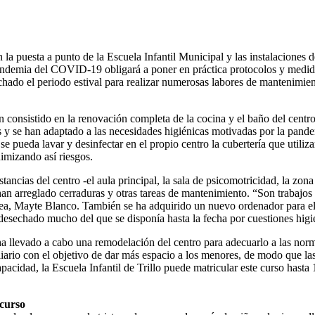
 la puesta a punto de la Escuela Infantil Municipal y las instalaciones
 pandemia del COVID-19 obligará a poner en práctica protocolos y medi
chado el periodo estival para realizar numerosas labores de mantenimie
n consistido en la renovación completa de la cocina y el baño del centro,
 y se han adaptado a las necesidades higiénicas motivadas por la pande
ue se pueda lavar y desinfectar en el propio centro la cubertería que ut
nimizando así riesgos.
tancias del centro -el aula principal, la sala de psicomotricidad, la zo
 han arreglado cerraduras y otras tareas de mantenimiento. “Son trabajos 
rea, Mayte Blanco. También se ha adquirido un nuevo ordenador para e
 desechado mucho del que se disponía hasta la fecha por cuestiones higi
llevado a cabo una remodelación del centro para adecuarlo a las norma
rio con el objetivo de dar más espacio a los menores, de modo que las 
apacidad, la Escuela Infantil de Trillo puede matricular este curso has
 curso