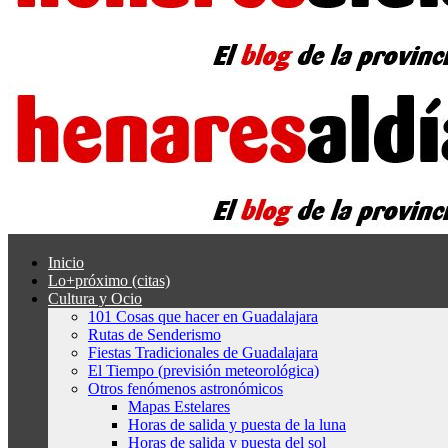
Inicio
Lo+próximo (citas)
Cultura y Ocio
101 Cosas que hacer en Guadalajara
Rutas de Senderismo
Fiestas Tradicionales de Guadalajara
El Tiempo (previsión meteorológica)
Otros fenómenos astronómicos
Mapas Estelares
Horas de salida y puesta de la luna
Horas de salida y puesta del sol