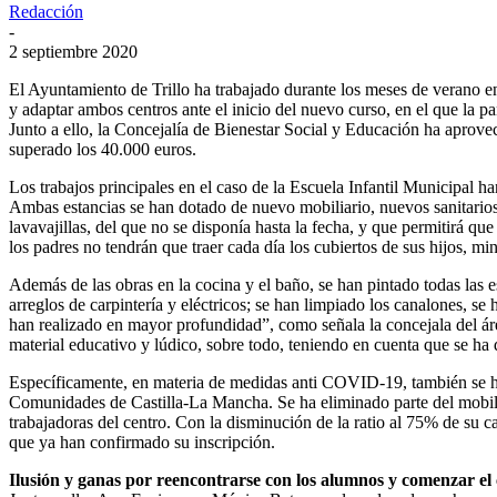
Redacción
-
2 septiembre 2020
El Ayuntamiento de Trillo ha trabajado durante los meses de verano en
y adaptar ambos centros ante el inicio del nuevo curso, en el que la
Junto a ello, la Concejalía de Bienestar Social y Educación ha aprove
superado los 40.000 euros.
Los trabajos principales en el caso de la Escuela Infantil Municipal ha
Ambas estancias se han dotado de nuevo mobiliario, nuevos sanitarios
lavavajillas, del que no se disponía hasta la fecha, y que permitirá q
los padres no tendrán que traer cada día los cubiertos de sus hijos, mi
Además de las obras en la cocina y el baño, se han pintado todas las es
arreglos de carpintería y eléctricos; se han limpiado los canalones, se
han realizado en mayor profundidad”, como señala la concejala del á
material educativo y lúdico, sobre todo, teniendo en cuenta que se ha
Específicamente, en materia de medidas anti COVID-19, también se ha 
Comunidades de Castilla-La Mancha. Se ha eliminado parte del mobilia
trabajadoras del centro. Con la disminución de la ratio al 75% de su c
que ya han confirmado su inscripción.
Ilusión y ganas por reencontrarse con los alumnos y comenzar el