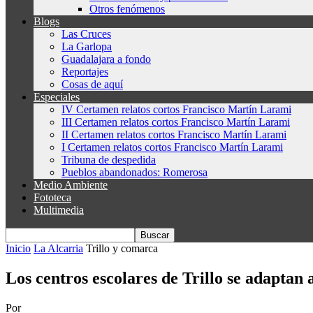
Otros fenómenos
Blogs
Las Cruces
La Garlopa
Guadalajara a fondo
Reportajes
Cosas de aquí
Especiales
IV Certamen relatos cortos Francisco Martín Larami
III Certamen relatos cortos Francisco Martín Larami
II Certamen relatos cortos Francisco Martín Larami
I Certamen relatos cortos Francisco Martín Larami
Tribuna de despedida
Pueblos abandonados: Romerosa
Medio Ambiente
Fototeca
Multimedia
Inicio
La Alcarria
Trillo y comarca
Los centros escolares de Trillo se adaptan a
Por