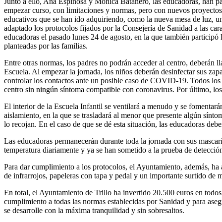
Junto a ello, Ana Espinosa y Mónica Batanero, las educadoras, han pasa
empezar curso, con limitaciones y normas, pero con nuevos proyecto
educativos que se han ido adquiriendo, como la nueva mesa de luz, u
adaptado los protocolos fijados por la Consejería de Sanidad a las ca
educadoras el pasado lunes 24 de agosto, en la que también participó l
planteadas por las familias.
Entre otras normas, los padres no podrán acceder al centro, deberán ll
Escuela. Al empezar la jornada, los niños deberán desinfectar sus zapati
controlar los contactos ante un posible caso de COVID-19. Todos lo
centro sin ningún síntoma compatible con coronavirus. Por último, los
El interior de la Escuela Infantil se ventilará a menudo y se fomentar
aislamiento, en la que se trasladará al menor que presente algún sí
lo recojan. En el caso de que se dé esta situación, las educadoras debe
Las educadoras permanecerán durante toda la jornada con sus mascarilla
temperatura diariamente y ya se han sometido a la prueba de detecció
Para dar cumplimiento a los protocolos, el Ayuntamiento, además, ha a
de infrarrojos, papeleras con tapa y pedal y un importante surtido de ma
En total, el Ayuntamiento de Trillo ha invertido 20.500 euros en todos
cumplimiento a todas las normas establecidas por Sanidad y para asegu
se desarrolle con la máxima tranquilidad y sin sobresaltos.