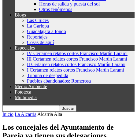
Horas de salida y puesta del sol
Otros fenómenos
Blogs
Las Cruces
La Garlopa
Guadalajara a fondo
Reportajes
Cosas de aquí
Especiales
IV Certamen relatos cortos Francisco Martín Larami
III Certamen relatos cortos Francisco Martín Larami
II Certamen relatos cortos Francisco Martín Larami
I Certamen relatos cortos Francisco Martín Larami
Tribuna de despedida
Pueblos abandonados: Romerosa
Medio Ambiente
Fototeca
Multimedia
Inicio
La Alcarria
Alcarria Alta
Los concejales del Ayuntamiento de
Pareja ya tienen sus delegaciones