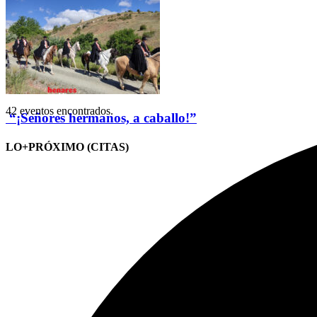
42 eventos encontrados.
“¡Señores hermanos, a caballo!”
LO+PRÓXIMO (CITAS)