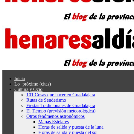
Inicio
Lo+próximo (citas)
Cultura y Ocio
101 Cosas que hacer en Guadalajara
Rutas de Senderismo
Fiestas Tradicionales de Guadalajara
El Tiempo (previsión meteorológica)
Otros fenómenos astronómicos
Mapas Estelares
Horas de salida y puesta de la luna
Horas de salida y puesta del sol