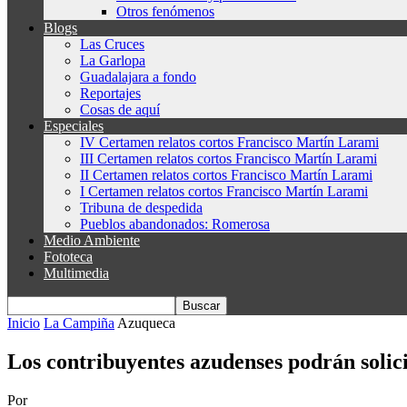
Otros fenómenos
Blogs
Las Cruces
La Garlopa
Guadalajara a fondo
Reportajes
Cosas de aquí
Especiales
IV Certamen relatos cortos Francisco Martín Larami
III Certamen relatos cortos Francisco Martín Larami
II Certamen relatos cortos Francisco Martín Larami
I Certamen relatos cortos Francisco Martín Larami
Tribuna de despedida
Pueblos abandonados: Romerosa
Medio Ambiente
Fototeca
Multimedia
Inicio
La Campiña
Azuqueca
Los contribuyentes azudenses podrán solicit
Por