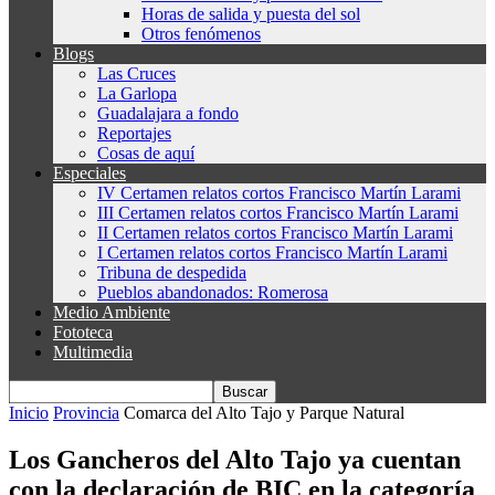
Horas de salida y puesta del sol
Otros fenómenos
Blogs
Las Cruces
La Garlopa
Guadalajara a fondo
Reportajes
Cosas de aquí
Especiales
IV Certamen relatos cortos Francisco Martín Larami
III Certamen relatos cortos Francisco Martín Larami
II Certamen relatos cortos Francisco Martín Larami
I Certamen relatos cortos Francisco Martín Larami
Tribuna de despedida
Pueblos abandonados: Romerosa
Medio Ambiente
Fototeca
Multimedia
Inicio
Provincia
Comarca del Alto Tajo y Parque Natural
Los Gancheros del Alto Tajo ya cuentan
con la declaración de BIC en la categoría