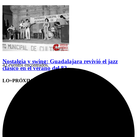
Nostalgia y swing: Guadalajara revivió el jazz
42 eventos encontrados.
clásico en el verano del 82
LO+PRÓXIMO (CITAS)