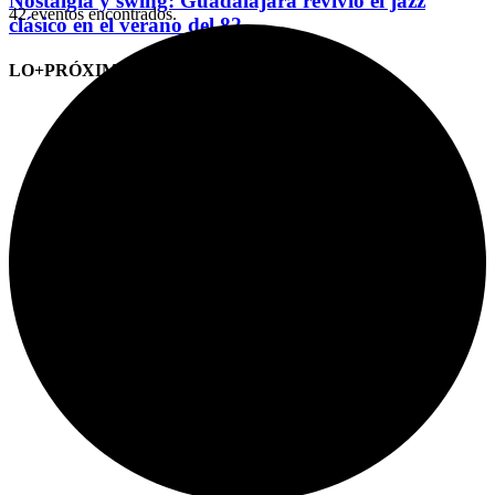
Nostalgia y swing: Guadalajara revivió el jazz
42 eventos encontrados.
clásico en el verano del 82
LO+PRÓXIMO (CITAS)