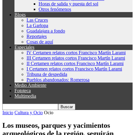
Horas de salida y puesta del sol
Otros fenómenos
Blogs
Las Cruces
La Garlopa
Guadalajara a fondo
Reportajes
Cosas de aquí
Especiales
IV Certamen relatos cortos Francisco Martín Larami
III Certamen relatos cortos Francisco Martín Larami
II Certamen relatos cortos Francisco Martín Larami
I Certamen relatos cortos Francisco Martín Larami
Tribuna de despedida
Pueblos abandonados: Romerosa
Medio Ambiente
Fototeca
Multimedia
Inicio
Cultura y Ocio
Ocio
Los museos, parques y yacimientos
arqueológicos de la región, seguirán